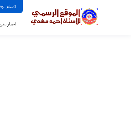
اقسام الموق
اخبار منو