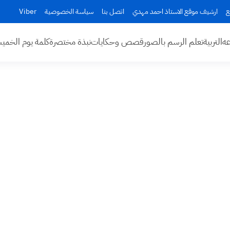
ع
ارشيف موقع الاستاذ احمد مهدي
اتصل بنا
سياسة الخصوصية
Viber
عه
التربية
تعلم الرسم بالصور
قصص وحكايات
نبذة مختصرة
كلمة يوم الخم