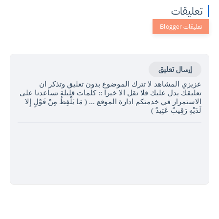
تعليقات
إرسال تعليق
عزيزي المشاهد لا تترك الموضوع بدون تعليق وتذكر ان
تعليقك يدل عليك فلا تقل الا خيرا :: كلمات قليلة تساعدنا على
الاستمرار في خدمتكم ادارة الموقع ... ( مَا يَلْفِظُ مِنْ قَوْلٍ إِلا
لَدَيْهِ رَقِيبٌ عَتِيدٌ )