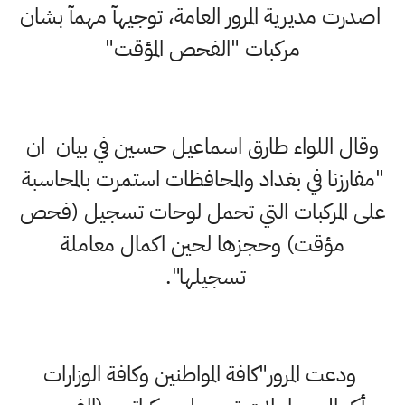
اصدرت مديرية المرور العامة، توجيهآ مهمآ بشان
مركبات "الفحص المؤقت"
وقال اللواء طارق اسماعيل حسين في بيان ان
"مفارزنا في بغداد والمحافظات استمرت بالمحاسبة
على المركبات التي تحمل لوحات تسجيل (فحص
مؤقت) وحجزها لحين اكمال معاملة
تسجيلها".
ودعت المرور"كافة المواطنين وكافة الوزارات