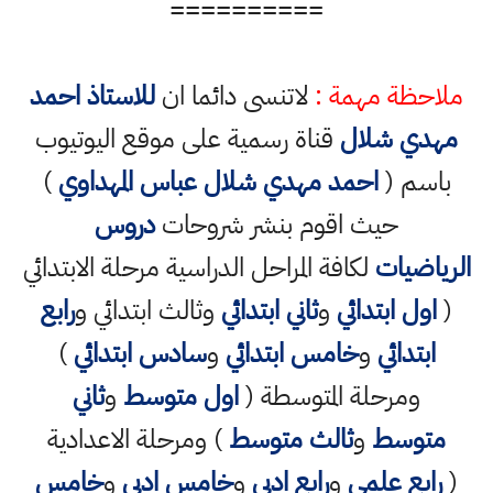
==========
ملاحظة مهمة :
لاتنسى دائما ان
للاستاذ احمد
مهدي شلال
قناة رسمية على موقع اليوتيوب
باسم (
احمد مهدي شلال عباس المهداوي
)
حيث اقوم بنشر شروحات
دروس
الرياضيات
لكافة المراحل الدراسية مرحلة الابتدائي
(
اول ابتدائي
و
ثاني ابتدائي
وثالث ابتدائي و
رابع
ابتدائي
و
خامس ابتدائي
و
سادس ابتدائي
)
ومرحلة المتوسطة (
اول متوسط
و
ثاني
متوسط
و
ثالث متوسط
) ومرحلة الاعدادية
(
رابع علمي
و
رابع ادبي
و
خامس ادبي
و
خامس