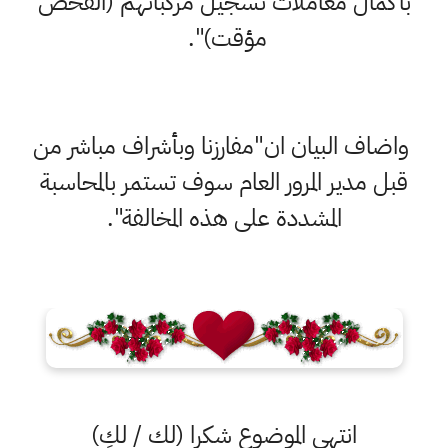
بأكمال معاملات تسجيل مركباتهم (الفحص
مؤقت)".
واضاف البيان ان"مفارزنا وبأشراف مباشر من
قبل مدير المرور العام سوف تستمر بالمحاسبة
المشددة على هذه المخالفة".
انتهى الموضوع شكرا (لك / لكِ)