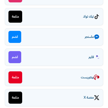
تيك توك
متابعة
ماسنجر
انضم
فايبر
انضم
بينتيريست
متابعة
منصة X
متابعة