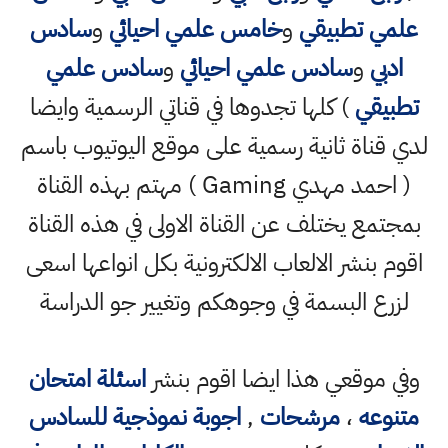
علمي تطبيقي
و
خامس علمي احيائي
و
سادس
ادبي
و
سادس علمي احيائي
و
سادس علمي
تطبيقي
) كلها تجدوها في قناتي الرسمية وايضا
لدي قناة ثانية رسمية على موقع اليوتيوب باسم
( احمد مهدي Gaming ) مهتم بهذه القناة
بمجتمع يختلف عن القناة الاولى في هذه القناة
اقوم بنشر الالعاب الالكترونية بكل انواعها اسعى
لزرع البسمة في وجوهكم وتغيير جو الدراسة
وفي موقعي هذا ايضا اقوم بنشر
اسئلة امتحان
متنوعه
،
مرشحات
,
اجوبة نموذجية للسادس