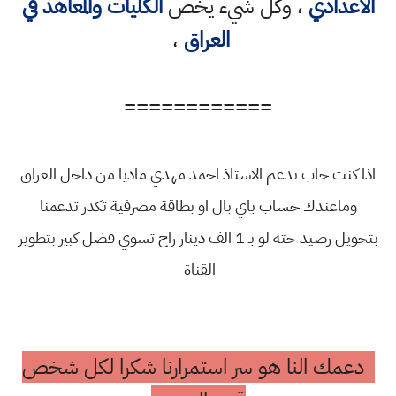
الاعدادي
، وكل شيء يخص
الكليات والمعاهد في
العراق
،
============
اذا كنت حاب تدعم الاستاذ احمد مهدي ماديا من داخل العراق
وماعندك حساب باي بال او بطاقة مصرفية تكدر تدعمنا
بتحويل رصيد حته لو بـ 1 الف دينار راح تسوي فضل كبير بتطوير
القناة
دعمك النا هو سر استمرارنا شكرا لكل شخص