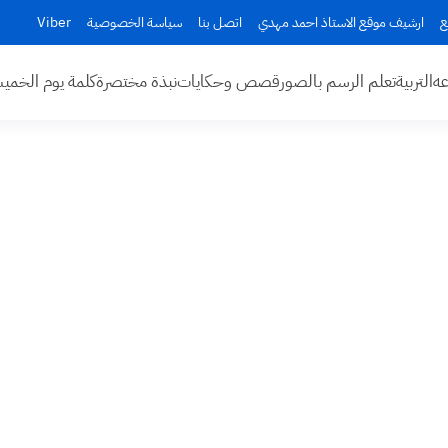
ع
ارشيف موقع الاستاذ احمد مهدي
اتصل بنا
سياسة الخصوصية
Viber
عه
التربية
تعلم الرسم بالصور
قصص وحكايات
نبذة مختصرة
كلمة يوم الخم