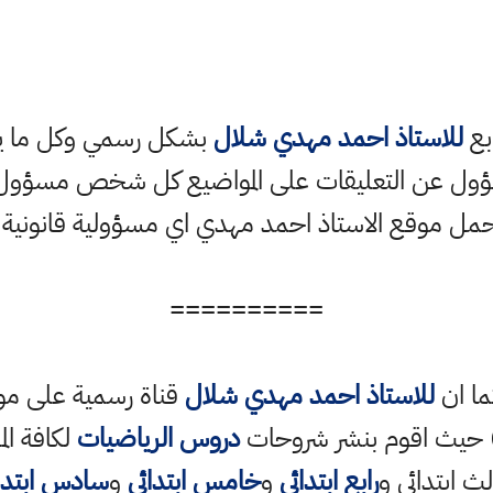
ابع
للاستاذ احمد مهدي شلال
بشكل رسمي وكل ما ينش
ؤول عن التعليقات على المواضيع كل شخص مسؤول ع
حمل موقع الاستاذ احمد مهدي اي مسؤولية قانونية
==========
ما ان
للاستاذ احمد مهدي شلال
قناة رسمية على مو
حيث اقوم بنشر شروحات
دروس الرياضيات
لكافة الم
ث ابتدائي و
رابع ابتدائي
و
خامس ابتدائي
و
سادس ابتدا