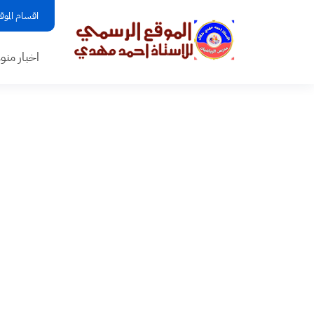
اقسام الموق
اخبار منو