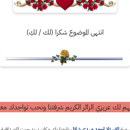
انتهى الموضوع شكرا (لك / لكِ)
م لك عزيزي الزائر الكريم شرفتنا ونحب تواجدك معن
رسمية
للاستاذ احمد مهدي شلال
تابعنا باي مكان تريد حيث المصداقية 