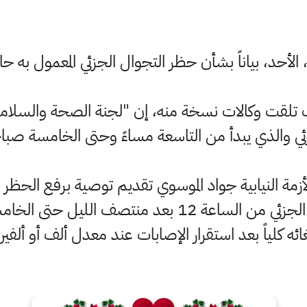
الأحد، بياناً بشأن حظر التجوال الجزئي المعمول به حال
 تلقت وكالات نسخة منه، إن "لجنة الصحة والسلامة 
ئي والذي يبدأ من التاسعة مساءً وحتى الخامسة صباحا
لأزمة النيابية جواد الموسوي تقديم توصية برفع الحظ
الأولى تقليص ساعات الحظر الجزئي من الساعة 12 بعد م
غائه كلياً بعد استقرار الإصابات عند معدل ألف أو ألفين