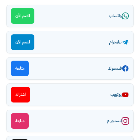
واتساب
انضم الآن
تيليجرام
انضم الآن
فيسبوك
متابعة
يوتيوب
اشتراك
انستجرام
متابعة