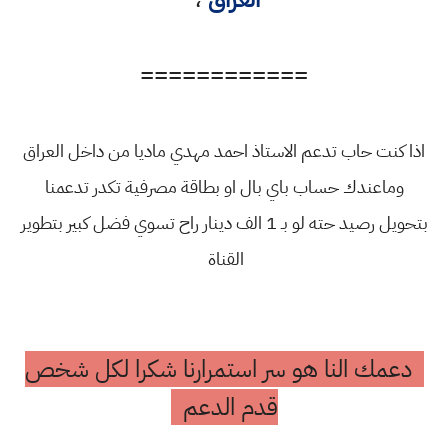
============
اذا كنت حاب تدعم الاستاذ احمد مهدي ماديا من داخل العراق
وماعندك حساب باي بال او بطاقة مصرفية تكدر تدعمنا
بتحويل رصيد حته لو بـ 1 الف دينار راح تسوي فضل كبير بتطوير
القناة
دعمك النا هو سر استمرارنا شكرا لكل شخص
قدم الدعم