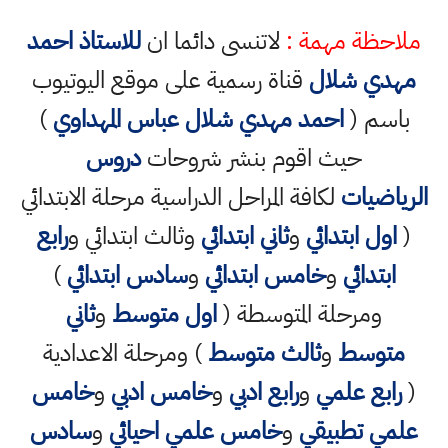
ملاحظة مهمة :
لاتنسى دائما ان
للاستاذ احمد
مهدي شلال
قناة رسمية على موقع اليوتيوب
باسم (
احمد مهدي شلال عباس المهداوي
)
حيث اقوم بنشر شروحات
دروس
الرياضيات
لكافة المراحل الدراسية مرحلة الابتدائي
(
اول ابتدائي
و
ثاني ابتدائي
وثالث ابتدائي و
رابع
ابتدائي
و
خامس ابتدائي
و
سادس ابتدائي
)
ومرحلة المتوسطة (
اول متوسط
و
ثاني
متوسط
و
ثالث متوسط
) ومرحلة الاعدادية
(
رابع علمي
و
رابع ادبي
و
خامس ادبي
و
خامس
علمي تطبيقي
و
خامس علمي احيائي
و
سادس