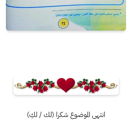
انتهى الموضوع شكرا (لك / لكِ)