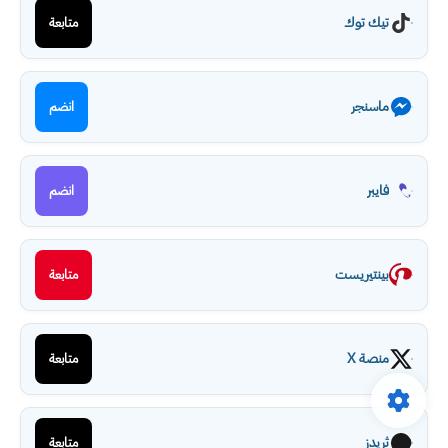
تيك توك
متابعة
ماسنجر
انضم
فايبر
انضم
بينتيريست
متابعة
منصة X
متابعة
ثريدز
متابعة