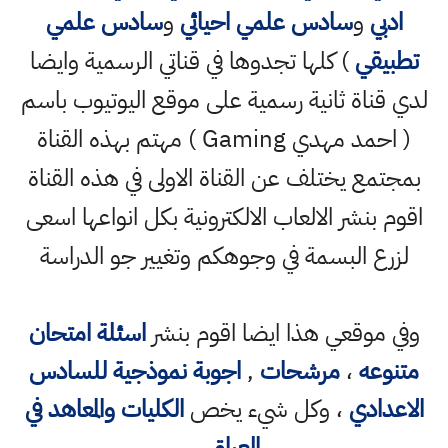
ادبي
و
سادس علمي احيائي
و
سادس علمي
تطبيقي
) كلها تجدوها في قناتي الرسمية وايضا
لدي قناة ثانية رسمية على موقع اليوتيوب باسم
( احمد مهدي Gaming ) مهتم بهذه القناة
بمجتمع يختلف عن القناة الاولى في هذه القناة
اقوم بنشر الالعاب الالكترونية بكل انواعها اسعى
لزرع البسمة في وجوهكم وتغيير جو الدراسة
وفي موقعي هذا ايضا اقوم بنشر
اسئلة امتحان
متنوعه
،
مرشحات
,
اجوبة نموذجية للسادس
الاعدادي
، وكل شيء يخص
الكليات والمعاهد في
العراق
،