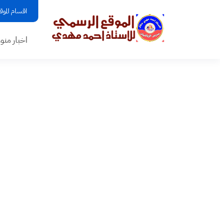
اقسام الموق
اخبار منو