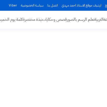
ع
ارشيف موقع الاستاذ احمد مهدي
اتصل بنا
سياسة الخصوصية
Viber
عه
التربية
تعلم الرسم بالصور
قصص وحكايات
نبذة مختصرة
كلمة يوم الخم