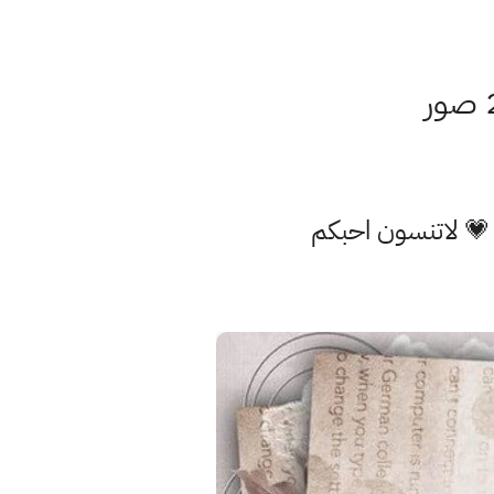
 💗 لاتنسون احبكم