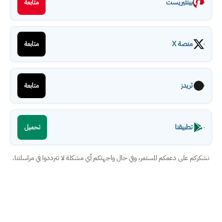
تيريست
متابعة
ة X
متابعة
دز
متابعة
يقنا
تحميل
ى دعمكم المستمر، وفي حال واجهتكم أي مشكلة لا تترددوا في مراسلتنا.