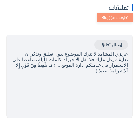
ات
ال تعليق
المشاهد لا تترك الموضوع بدون تعليق وتذكر ان
 يدل عليك فلا تقل الا خيرا :: كلمات قليلة تساعدنا على
ار في خدمتكم ادارة الموقع ... ( مَا يَلْفِظُ مِنْ قَوْلٍ إِلا
َقِيبٌ عَتِيدٌ )