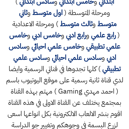
دائي
و
خامس ابتدائي
و
سادس ابتدائي
)
مرحلة المتوسطة (
اول متوسط
و
ثاني
سط
و
ثالث متوسط
) ومرحلة الاعدادية
ع علمي
و
رابع ادبي
و
خامس ادبي
و
خامس
 تطبيقي
و
خامس علمي احيائي
و
سادس
و
سادس علمي احيائي
و
سادس علمي
قي
) كلها تجدوها في قناتي الرسمية وايضا
اة ثانية رسمية على موقع اليوتيوب باسم
( احمد مهدي Gaming ) مهتم بهذه القناة
ع يختلف عن القناة الاولى في هذه القناة
نشر الالعاب الالكترونية بكل انواعها اسعى
 البسمة في وجوهكم وتغيير جو الدراسة