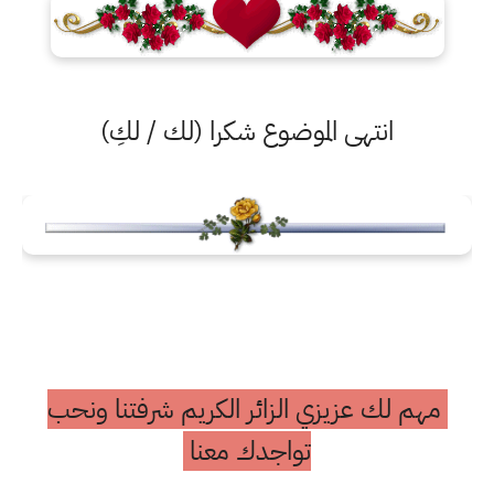
انتهى الموضوع شكرا (لك / لكِ)
لك عزيزي الزائر الكريم شرفتنا ونحب
تواجدك معنا