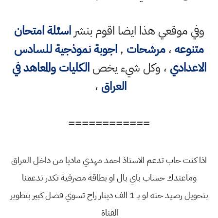
وقعي هذا ايضا اقوم بنشر
اسئلة امتحان
ه
،
مرشحات
,
اجوبة نموذجية للسادس
دي
، وكل شيء يخص
الكليات والمعاهد في
العراق
،
============
 حاب تدعم الاستاذ احمد مهدي ماديا من داخل العراق
ندك حساب باي بال او بطاقة مصرفية تكدر تدعمنا
بتحويل رصيد حته لو بـ 1 الف دينار راح تسوي فضل كبير بتطوير
القناة