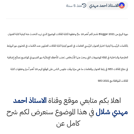
الاستاذ احمد مهدي
منذ 5 سنة
دورة الربح من Blogger 2021 نقدم لكم أهم 15 سرًا وخطوة لكتابة المقالات الموضوع الذي تريد التحدث عنه كيفية كتابة العنوان
بالكلمات الرئيسية كيفية اختيار العنوان الرئيسي العلامات في الصور كيفية كتابة المقالات العناوين عدد الكلمات في المحتوى دور الروابط
الخارجية والداخلية في المقالة الموضوعات التي يبحث عنها الأشخاص. تجنب الأخطاء الإملائية دور الفيديو في المواضيع نصائح إضافية
في نجاح المقالات SEO في رابط العنوان والعلامات ما هي مزايا وقت جلوس الناس على الموقع المهم 15 أهم أسرار وخطوات كتابة
المقالات المتوافقة مع SEO 2021
اهلا بكم متابعي موقع وقناة
الاستاذ احمد
مهدي شلال
في هذا الموضوع سنعرض لكم شرح
كامل عن