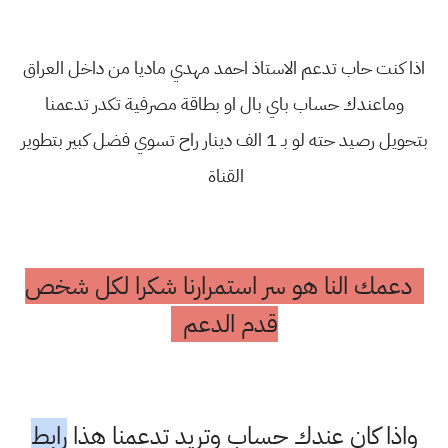
اذا كنت حاب تدعم الاستاذ احمد مهدي ماديا من داخل العراق
وماعندك حساب باي بال او بطاقة مصرفية تكدر تدعمنا
بتحويل رصيد حته لو بـ 1 الف دينار راح تسوي فضل كبير بتطوير
القناة
دعمك النا هو سر استمرارنا شكرا لكل شخص
قدم الدعم
واذا كان عندك حساب وتريد تدعمنا هذا
رابط