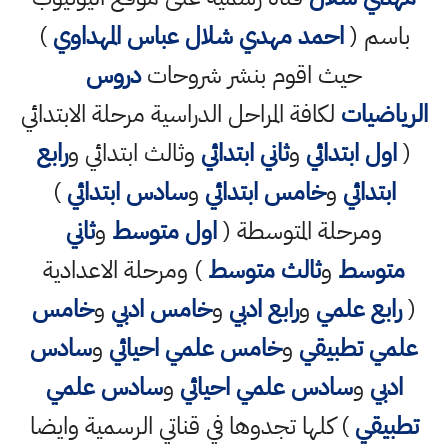
باسم (
احمد مهدي شلال عباس المهداوي
)
حيث اقوم بنشر شروحات
دروس
الرياضيات
لكافة المراحل الدراسية مرحلة الابتدائي
(
اول ابتدائي
و
ثاني ابتدائي
وثالث ابتدائي و
رابع
ابتدائي
و
خامس ابتدائي
و
سادس ابتدائي
)
ومرحلة المتوسطة (
اول متوسط
و
ثاني
متوسط
و
ثالث متوسط
) ومرحلة الاعدادية
(
رابع علمي
و
رابع ادبي
و
خامس ادبي
و
خامس
علمي تطبيقي
و
خامس علمي احيائي
و
سادس
ادبي
و
سادس علمي احيائي
و
سادس علمي
تطبيقي
) كلها تجدوها في قناتي الرسمية وايضا