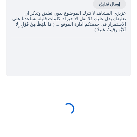
إرسال تعليق
عزيزي المشاهد لا تترك الموضوع بدون تعليق وتذكر ان
تعليقك يدل عليك فلا تقل الا خيرا :: كلمات قليلة تساعدنا على
الاستمرار في خدمتكم ادارة الموقع ... ( مَا يَلْفِظُ مِنْ قَوْلٍ إِلا
لَدَيْهِ رَقِيبٌ عَتِيدٌ )