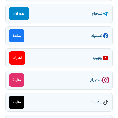
تيليجرام
انضم الآن
فيسبوك
متابعة
يوتيوب
اشتراك
انستجرام
متابعة
تيك توك
متابعة