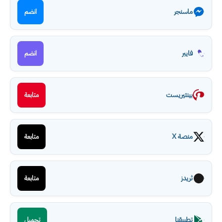
ماسنجر
انضم
فايبر
انضم
بينتيريست
متابعة
منصة X
متابعة
ثريدز
متابعة
تطبيقنا
تحميل