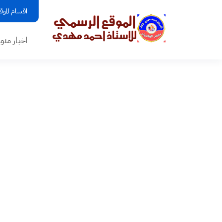
اقسام الموق
اخبار منو