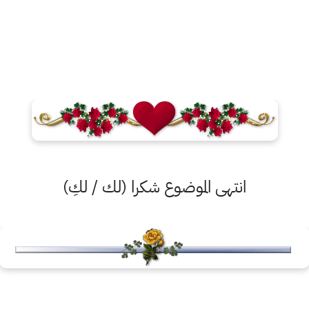
انتهى الموضوع شكرا (لك / لكِ)