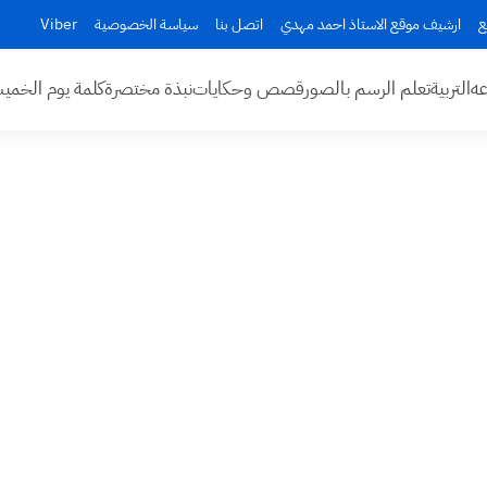
ع
ارشيف موقع الاستاذ احمد مهدي
اتصل بنا
سياسة الخصوصية
Viber
عه
التربية
تعلم الرسم بالصور
قصص وحكايات
نبذة مختصرة
كلمة يوم الخم