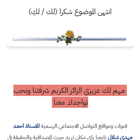
انتهى الموضوع شكرا (لك / لكِ)
مهم لك عزيزي الزائر الكريم شرفتنا ونحب
تواجدك معنا
قنوات ومواقع التواصل الاجتماعي الرسمية
للاستاذ احمد
مهدي شلال
تابعنا باي مكان تريد حيث المصداقية والحقيقة في