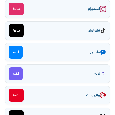
انستجرام
متابعة
تيك توك
متابعة
ماسنجر
انضم
فايبر
انضم
بينتيريست
متابعة