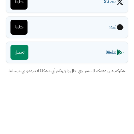
منصة X
متابعة
ثريدز
متابعة
تطبيقنا
تحميل
نشكركم على دعمكم المستمر، وفي حال واجهتكم أي مشكلة لا تترددوا في مراسلتنا.