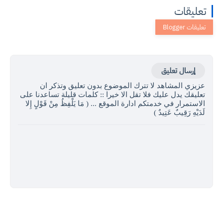
تعليقات
إرسال تعليق
عزيزي المشاهد لا تترك الموضوع بدون تعليق وتذكر ان
تعليقك يدل عليك فلا تقل الا خيرا :: كلمات قليلة تساعدنا على
الاستمرار في خدمتكم ادارة الموقع ... ( مَا يَلْفِظُ مِنْ قَوْلٍ إِلا
لَدَيْهِ رَقِيبٌ عَتِيدٌ )