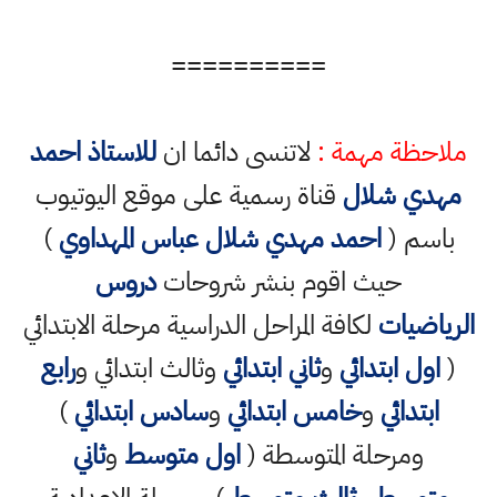
==========
ملاحظة مهمة :
لاتنسى دائما ان
للاستاذ احمد
مهدي شلال
قناة رسمية على موقع اليوتيوب
باسم (
احمد مهدي شلال عباس المهداوي
)
حيث اقوم بنشر شروحات
دروس
الرياضيات
لكافة المراحل الدراسية مرحلة الابتدائي
(
اول ابتدائي
و
ثاني ابتدائي
وثالث ابتدائي و
رابع
ابتدائي
و
خامس ابتدائي
و
سادس ابتدائي
)
ومرحلة المتوسطة (
اول متوسط
و
ثاني