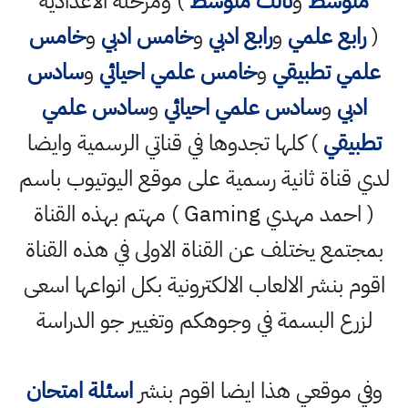
متوسط
و
ثالث متوسط
) ومرحلة الاعدادية
(
رابع علمي
و
رابع ادبي
و
خامس ادبي
و
خامس
علمي تطبيقي
و
خامس علمي احيائي
و
سادس
ادبي
و
سادس علمي احيائي
و
سادس علمي
تطبيقي
) كلها تجدوها في قناتي الرسمية وايضا
لدي قناة ثانية رسمية على موقع اليوتيوب باسم
( احمد مهدي Gaming ) مهتم بهذه القناة
بمجتمع يختلف عن القناة الاولى في هذه القناة
اقوم بنشر الالعاب الالكترونية بكل انواعها اسعى
لزرع البسمة في وجوهكم وتغيير جو الدراسة
وفي موقعي هذا ايضا اقوم بنشر
اسئلة امتحان