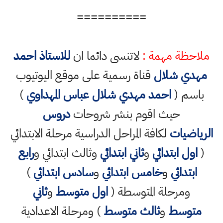
==========
ملاحظة مهمة :
لاتنسى دائما ان
للاستاذ احمد
مهدي شلال
قناة رسمية على موقع اليوتيوب
باسم (
احمد مهدي شلال عباس المهداوي
)
حيث اقوم بنشر شروحات
دروس
الرياضيات
لكافة المراحل الدراسية مرحلة الابتدائي
(
اول ابتدائي
و
ثاني ابتدائي
وثالث ابتدائي و
رابع
ابتدائي
و
خامس ابتدائي
و
سادس ابتدائي
)
ومرحلة المتوسطة (
اول متوسط
و
ثاني
متوسط
و
ثالث متوسط
) ومرحلة الاعدادية