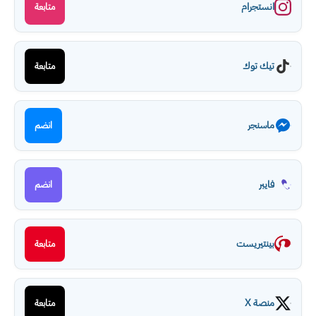
انستجرام
متابعة
تيك توك
متابعة
ماسنجر
انضم
فايبر
انضم
بينتيريست
متابعة
منصة X
متابعة