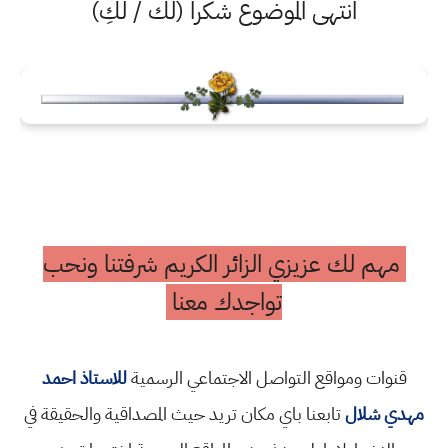
انتهى الموضوع شكرا (لك / لكِ)
مهم لك عزيزي الزائر الكريم شرفتنا ونحب
تواجدك معنا
قنوات ومواقع التواصل الاجتماعي الرسمية
للاستاذ احمد
مهدي شلال
تابعنا باي مكان تريد حيث المصداقية والحقيقة في