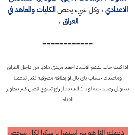
الاعدادي
، وكل شيء يخص
الكليات والمعاهد في
العراق
،
============
اذا كنت حاب تدعم الاستاذ احمد مهدي ماديا من داخل العراق
وماعندك حساب باي بال او بطاقة مصرفية تكدر تدعمنا
بتحويل رصيد حته لو بـ 1 الف دينار راح تسوي فضل كبير بتطوير
القناة
دعمك النا هو سر استمرارنا شكرا لكل شخص