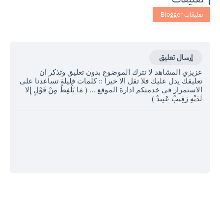
إرسال تعليق
عزيزي المشاهد لا تترك الموضوع بدون تعليق وتذكر ان
تعليقك يدل عليك فلا تقل الا خيرا :: كلمات قليلة تساعدنا على
الاستمرار في خدمتكم ادارة الموقع ... ( مَا يَلْفِظُ مِنْ قَوْلٍ إِلا
لَدَيْهِ رَقِيبٌ عَتِيدٌ )