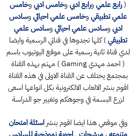
(
رابع علمي
و
رابع ادبي
و
خامس ادبي
و
خامس
علمي تطبيقي
و
خامس علمي احيائي
و
سادس
ادبي
و
سادس علمي احيائي
و
سادس علمي
تطبيقي
) كلها تجدوها في قناتي الرسمية وايضا
لدي قناة ثانية رسمية على موقع اليوتيوب باسم
( احمد مهدي Gaming ) مهتم بهذه القناة
بمجتمع يختلف عن القناة الاولى في هذه القناة
اقوم بنشر الالعاب الالكترونية بكل انواعها اسعى
لزرع البسمة في وجوهكم وتغيير جو الدراسة
وفي موقعي هذا ايضا اقوم بنشر
اسئلة امتحان
متنوعه
،
مرشحات
,
اجوبة نموذجية للسادس