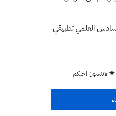
لسادس العلمي تطبيقي
 💗 لاتنسون احبكم
ء