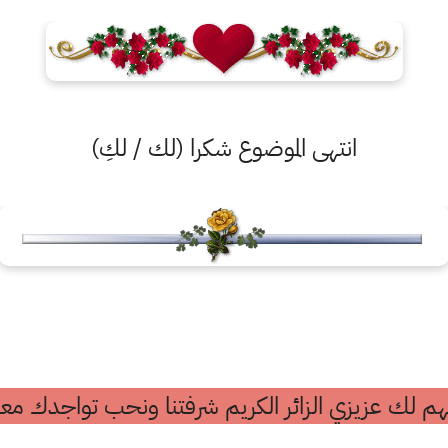
انتهى الموضوع شكرا (لك / لكِ)
م لك عزيزي الزائر الكريم شرفتنا ونحب تواجدك معن