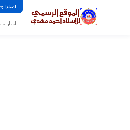
اقسام الموق
اخبار منو