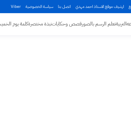
ع
ارشيف موقع الاستاذ احمد مهدي
اتصل بنا
سياسة الخصوصية
Viber
عه
التربية
تعلم الرسم بالصور
قصص وحكايات
نبذة مختصرة
كلمة يوم الخم