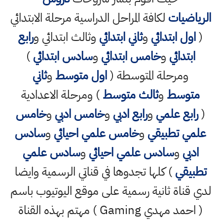
الرياضيات
لكافة المراحل الدراسية مرحلة الابتدائي
(
اول ابتدائي
و
ثاني ابتدائي
وثالث ابتدائي و
رابع
ابتدائي
و
خامس ابتدائي
و
سادس ابتدائي
)
ومرحلة المتوسطة (
اول متوسط
و
ثاني
متوسط
و
ثالث متوسط
) ومرحلة الاعدادية
(
رابع علمي
و
رابع ادبي
و
خامس ادبي
و
خامس
علمي تطبيقي
و
خامس علمي احيائي
و
سادس
ادبي
و
سادس علمي احيائي
و
سادس علمي
تطبيقي
) كلها تجدوها في قناتي الرسمية وايضا
لدي قناة ثانية رسمية على موقع اليوتيوب باسم
( احمد مهدي Gaming ) مهتم بهذه القناة