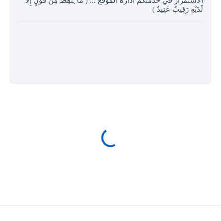
الاستمرار في خدمتكم ادارة الموقع ... ( مَا يَلْفِظُ مِنْ قَوْلٍ إِلا
لَدَيْهِ رَقِيبٌ عَتِيدٌ )