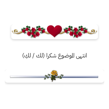
انتهى الموضوع شكرا (لك / لكِ)