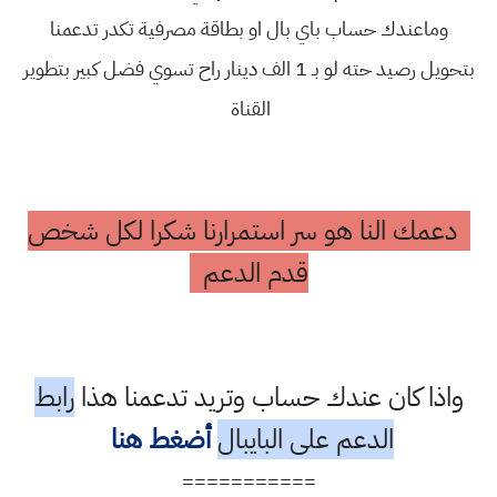
وماعندك حساب باي بال او بطاقة مصرفية تكدر تدعمنا
بتحويل رصيد حته لو بـ 1 الف دينار راح تسوي فضل كبير بتطوير
القناة
دعمك النا هو سر استمرارنا شكرا لكل شخص
قدم الدعم
واذا كان عندك حساب وتريد تدعمنا هذا
رابط
الدعم على البايبال
أضغط هنا
===========