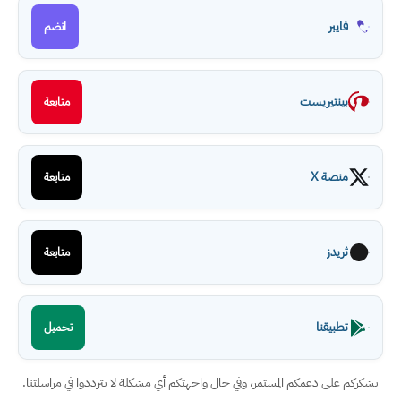
فايبر
انضم
بينتيريست
متابعة
منصة X
متابعة
ثريدز
متابعة
تطبيقنا
تحميل
نشكركم على دعمكم المستمر، وفي حال واجهتكم أي مشكلة لا تترددوا في مراسلتنا.