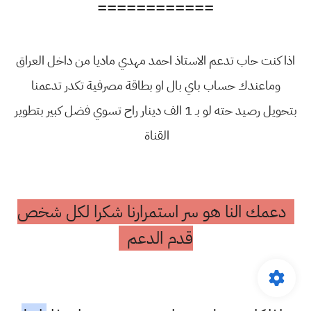
============
اذا كنت حاب تدعم الاستاذ احمد مهدي ماديا من داخل العراق
وماعندك حساب باي بال او بطاقة مصرفية تكدر تدعمنا
بتحويل رصيد حته لو بـ 1 الف دينار راح تسوي فضل كبير بتطوير
القناة
دعمك النا هو سر استمرارنا شكرا لكل شخص
قدم الدعم