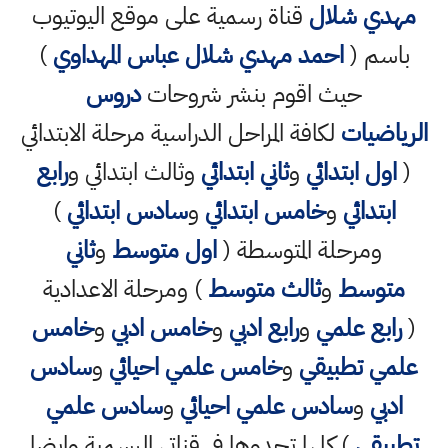
مهدي شلال
قناة رسمية على موقع اليوتيوب
باسم (
احمد مهدي شلال عباس المهداوي
)
حيث اقوم بنشر شروحات
دروس
الرياضيات
لكافة المراحل الدراسية مرحلة الابتدائي
(
اول ابتدائي
و
ثاني ابتدائي
وثالث ابتدائي و
رابع
ابتدائي
و
خامس ابتدائي
و
سادس ابتدائي
)
ومرحلة المتوسطة (
اول متوسط
و
ثاني
متوسط
و
ثالث متوسط
) ومرحلة الاعدادية
(
رابع علمي
و
رابع ادبي
و
خامس ادبي
و
خامس
علمي تطبيقي
و
خامس علمي احيائي
و
سادس
ادبي
و
سادس علمي احيائي
و
سادس علمي
تطبيقي
) كلها تجدوها في قناتي الرسمية وايضا