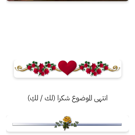
انتهى الموضوع شكرا (لك / لكِ)