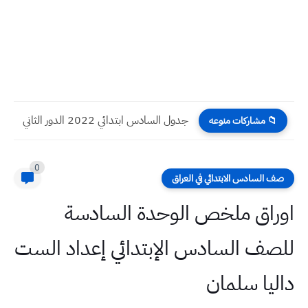
حل اسئلة فيزياء السادس العلمي احيائي 2022 الدور الاول
📁 مشاركات منوعه
0
صف السادس الابتدائي في العراق
اوراق ملخص الوحدة السادسة
للصف السادس الإبتدائي إعداد الست
داليا سلمان