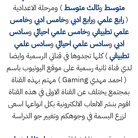
متوسط
و
ثالث متوسط
) ومرحلة الاعدادية
(
رابع علمي
و
رابع ادبي
و
خامس ادبي
و
خامس
علمي تطبيقي
و
خامس علمي احيائي
و
سادس
ادبي
و
سادس علمي احيائي
و
سادس علمي
تطبيقي
) كلها تجدوها في قناتي الرسمية وايضا
لدي قناة ثانية رسمية على موقع اليوتيوب باسم
( احمد مهدي Gaming ) مهتم بهذه القناة
بمجتمع يختلف عن القناة الاولى في هذه القناة
اقوم بنشر الالعاب الالكترونية بكل انواعها اسعى
لزرع البسمة في وجوهكم وتغيير جو الدراسة