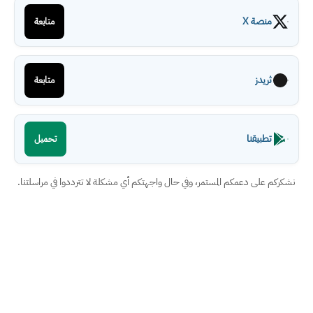
منصة X
متابعة
ثريدز
متابعة
تطبيقنا
تحميل
نشكركم على دعمكم المستمر، وفي حال واجهتكم أي مشكلة لا تترددوا في مراسلتنا.