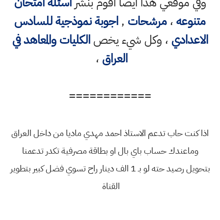
وفي موقعي هذا ايضا اقوم بنشر
اسئلة امتحان
متنوعه
،
مرشحات
,
اجوبة نموذجية للسادس
الاعدادي
، وكل شيء يخص
الكليات والمعاهد في
العراق
،
============
اذا كنت حاب تدعم الاستاذ احمد مهدي ماديا من داخل العراق
وماعندك حساب باي بال او بطاقة مصرفية تكدر تدعمنا
بتحويل رصيد حته لو بـ 1 الف دينار راح تسوي فضل كبير بتطوير
القناة