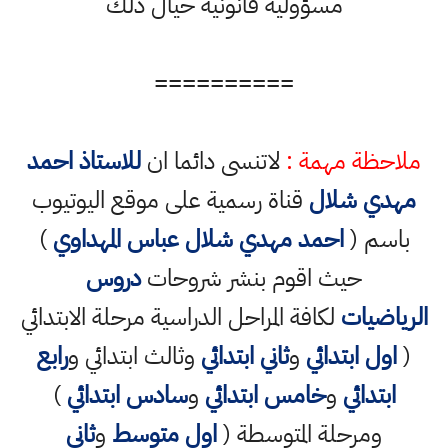
مسؤولية قانونية حيال ذلك
==========
ملاحظة مهمة :
لاتنسى دائما ان
للاستاذ احمد
مهدي شلال
قناة رسمية على موقع اليوتيوب
باسم (
احمد مهدي شلال عباس المهداوي
)
حيث اقوم بنشر شروحات
دروس
الرياضيات
لكافة المراحل الدراسية مرحلة الابتدائي
(
اول ابتدائي
و
ثاني ابتدائي
وثالث ابتدائي و
رابع
ابتدائي
و
خامس ابتدائي
و
سادس ابتدائي
)
ومرحلة المتوسطة (
اول متوسط
و
ثاني