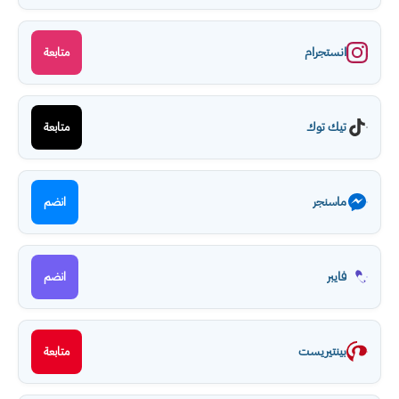
انستجرام
متابعة
تيك توك
متابعة
ماسنجر
انضم
فايبر
انضم
بينتيريست
متابعة