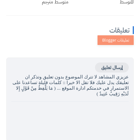
المتوسط
متوسط مترجم
تعليقات
إرسال تعليق
عزيزي المشاهد لا تترك الموضوع بدون تعليق وتذكر ان
تعليقك يدل عليك فلا تقل الا خيرا :: كلمات قليلة تساعدنا على
الاستمرار في خدمتكم ادارة الموقع ... ( مَا يَلْفِظُ مِنْ قَوْلٍ إِلا
لَدَيْهِ رَقِيبٌ عَتِيدٌ )