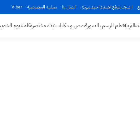
ع
ارشيف موقع الاستاذ احمد مهدي
اتصل بنا
سياسة الخصوصية
Viber
عه
التربية
تعلم الرسم بالصور
قصص وحكايات
نبذة مختصرة
كلمة يوم الخم