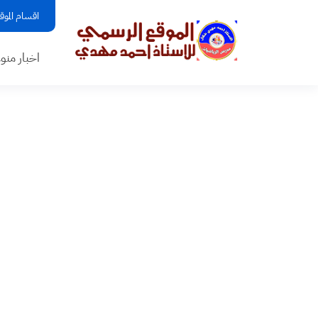
اقسام الموق
اخبار منو