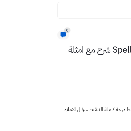
0
التنقيط والاملاء Punctuation انكليزي صف الثالث المتوسط Spelling شرح مع امثلة
لاجابة عن سؤال التنقيط Punctuation شرح مبسط التنقيط درجة كاملة التنقيط سؤال الاملاء