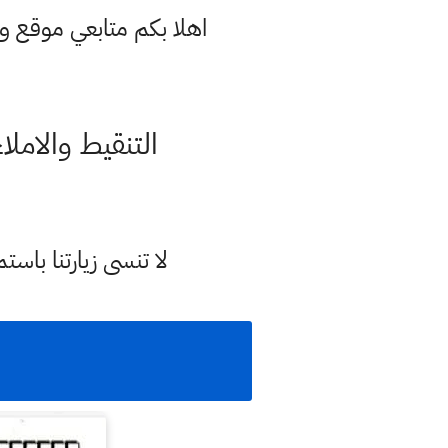
اهلا بكم متابعي موقع و
التنقيط والاملاء Punctuation انكليزي صف الثالث المتوسط ing
لا تنسى زيارتنا با