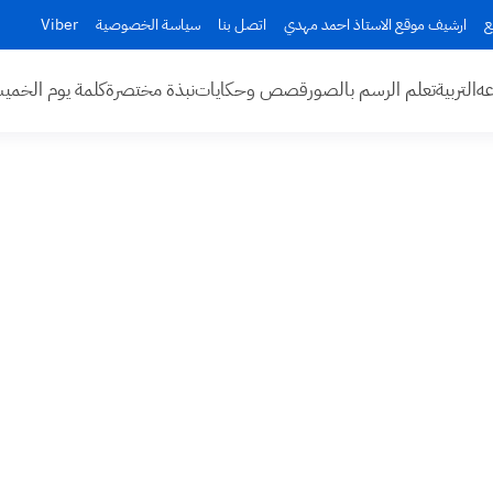
ع
ارشيف موقع الاستاذ احمد مهدي
اتصل بنا
سياسة الخصوصية
Viber
عه
التربية
تعلم الرسم بالصور
قصص وحكايات
نبذة مختصرة
كلمة يوم الخم