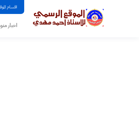
اقسام الموق
اخبار منو