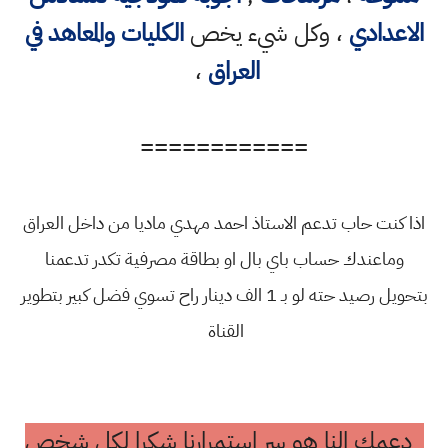
الاعدادي
، وكل شيء يخص
الكليات والمعاهد في
العراق
،
============
اذا كنت حاب تدعم الاستاذ احمد مهدي ماديا من داخل العراق
وماعندك حساب باي بال او بطاقة مصرفية تكدر تدعمنا
بتحويل رصيد حته لو بـ 1 الف دينار راح تسوي فضل كبير بتطوير
القناة
دعمك النا هو سر استمرارنا شكرا لكل شخص