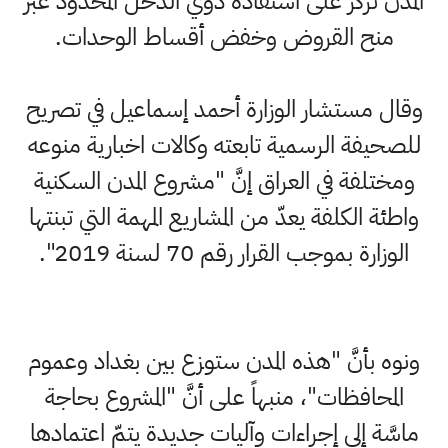
المدن تركز على استفادة ذوي الدخل المحدود عبر
منح القروض وخفض أقساط الوحدات.
وقال مستشار الوزارة أحمد إسماعيل في تصريح
للصحيفة الرسمية تابعته وكالات اخبارية منوعه
ومختلفة في العراق إنَّ "مشروع المدن السكنية
واطئة الكلفة يعدّ من المشاريع المهمة التي تبنتها
الوزارة بموجب القرار رقم 70 لسنة 2019".
ونوه بأنَّ "هذه المدن ستوزع بين بغداد وعموم
المحافظات"، منبهاً على أنَّ "المشروع بحاجة
ماسَّة إلى إجراءات وآليات جديدة يتمّ اعتمادها