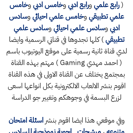
(
رابع علمي
و
رابع ادبي
و
خامس ادبي
و
خامس
علمي تطبيقي
و
خامس علمي احيائي
و
سادس
ادبي
و
سادس علمي احيائي
و
سادس علمي
تطبيقي
) كلها تجدوها في قناتي الرسمية وايضا
لدي قناة ثانية رسمية على موقع اليوتيوب باسم
( احمد مهدي Gaming ) مهتم بهذه القناة
بمجتمع يختلف عن القناة الاولى في هذه القناة
اقوم بنشر الالعاب الالكترونية بكل انواعها اسعى
لزرع البسمة في وجوهكم وتغيير جو الدراسة
وفي موقعي هذا ايضا اقوم بنشر
اسئلة امتحان
متنوعه
،
مرشحات
,
اجوبة نموذجية للسادس