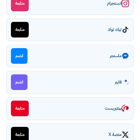
انستجرام
متابعة
تيك توك
متابعة
ماسنجر
انضم
فايبر
انضم
بينتيريست
متابعة
منصة X
متابعة