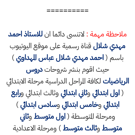
==========
ملاحظة مهمة :
لاتنسى دائما ان
للاستاذ احمد
مهدي شلال
قناة رسمية على موقع اليوتيوب
باسم (
احمد مهدي شلال عباس المهداوي
)
حيث اقوم بنشر شروحات
دروس
الرياضيات
لكافة المراحل الدراسية مرحلة الابتدائي
(
اول ابتدائي
و
ثاني ابتدائي
وثالث ابتدائي و
رابع
ابتدائي
و
خامس ابتدائي
و
سادس ابتدائي
)
ومرحلة المتوسطة (
اول متوسط
و
ثاني
متوسط
و
ثالث متوسط
) ومرحلة الاعدادية