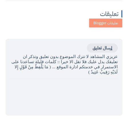
تعليقات
إرسال تعليق
عزيزي المشاهد لا تترك الموضوع بدون تعليق وتذكر ان
تعليقك يدل عليك فلا تقل الا خيرا :: كلمات قليلة تساعدنا على
الاستمرار في خدمتكم ادارة الموقع ... ( مَا يَلْفِظُ مِنْ قَوْلٍ إِلا
لَدَيْهِ رَقِيبٌ عَتِيدٌ )