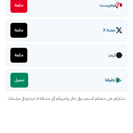
بينتيريست
متابعة
منصة X
متابعة
ثريدز
متابعة
تطبيقنا
تحميل
نشكركم على دعمكم المستمر، وفي حال واجهتكم أي مشكلة لا تترددوا في مراسلتنا.