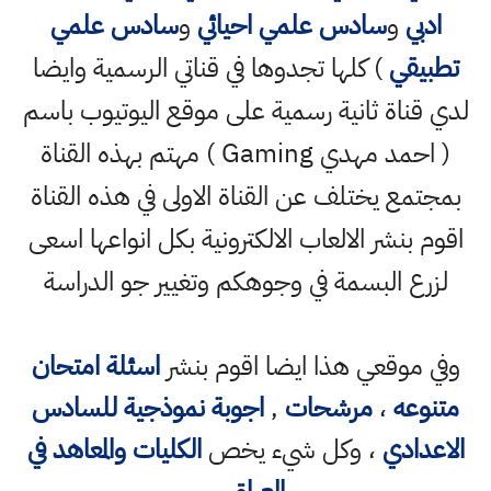
ادبي
و
سادس علمي احيائي
و
سادس علمي
تطبيقي
) كلها تجدوها في قناتي الرسمية وايضا
لدي قناة ثانية رسمية على موقع اليوتيوب باسم
( احمد مهدي Gaming ) مهتم بهذه القناة
بمجتمع يختلف عن القناة الاولى في هذه القناة
اقوم بنشر الالعاب الالكترونية بكل انواعها اسعى
لزرع البسمة في وجوهكم وتغيير جو الدراسة
وفي موقعي هذا ايضا اقوم بنشر
اسئلة امتحان
متنوعه
،
مرشحات
,
اجوبة نموذجية للسادس
الاعدادي
، وكل شيء يخص
الكليات والمعاهد في