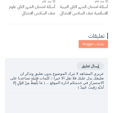
منذ عام
منذ عام
أسئلة امتحان الشهر الثاني التربية
أسئلة امتحان الشهر الثاني علوم
الاسلامية صف السادس الابتدائي
صف السادس الابتدائي
تعليقات
إرسال تعليق
عزيزي المشاهد لا تترك الموضوع بدون تعليق وتذكر ان
تعليقك يدل عليك فلا تقل الا خيرا :: كلمات قليلة تساعدنا على
الاستمرار في خدمتكم ادارة الموقع ... ( مَا يَلْفِظُ مِنْ قَوْلٍ إِلا
لَدَيْهِ رَقِيبٌ عَتِيدٌ )