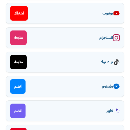
يوتيوب
اشتراك
انستجرام
متابعة
تيك توك
متابعة
ماسنجر
انضم
فايبر
انضم