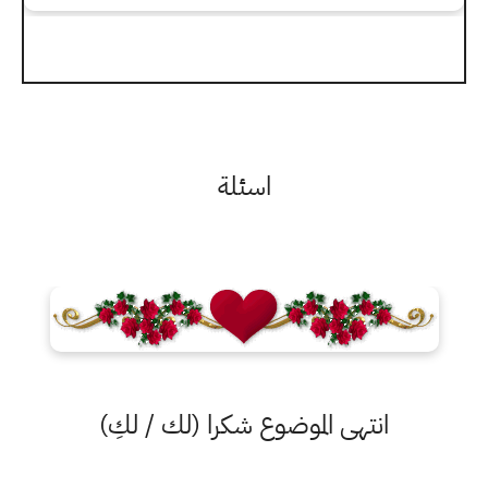
اسئلة
انتهى الموضوع شكرا (لك / لكِ)