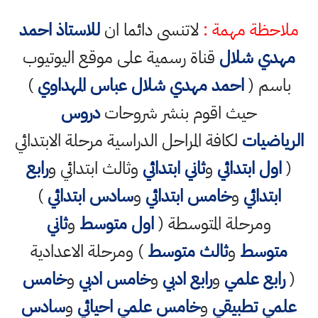
ملاحظة مهمة :
لاتنسى دائما ان
للاستاذ احمد
مهدي شلال
قناة رسمية على موقع اليوتيوب
باسم (
احمد مهدي شلال عباس المهداوي
)
حيث اقوم بنشر شروحات
دروس
الرياضيات
لكافة المراحل الدراسية مرحلة الابتدائي
(
اول ابتدائي
و
ثاني ابتدائي
وثالث ابتدائي و
رابع
ابتدائي
و
خامس ابتدائي
و
سادس ابتدائي
)
ومرحلة المتوسطة (
اول متوسط
و
ثاني
متوسط
و
ثالث متوسط
) ومرحلة الاعدادية
(
رابع علمي
و
رابع ادبي
و
خامس ادبي
و
خامس
علمي تطبيقي
و
خامس علمي احيائي
و
سادس