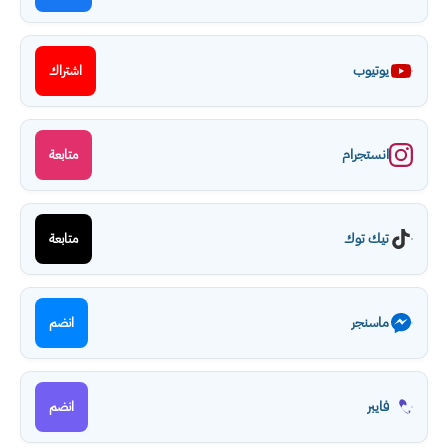
يوتيوب
اشتراك
انستجرام
متابعة
تيك توك
متابعة
ماسنجر
انضم
فايبر
انضم