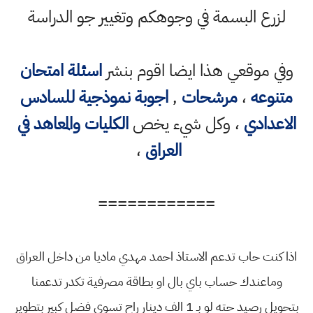
لزرع البسمة في وجوهكم وتغيير جو الدراسة
وفي موقعي هذا ايضا اقوم بنشر
اسئلة امتحان
متنوعه
،
مرشحات
,
اجوبة نموذجية للسادس
الاعدادي
، وكل شيء يخص
الكليات والمعاهد في
العراق
،
============
اذا كنت حاب تدعم الاستاذ احمد مهدي ماديا من داخل العراق
وماعندك حساب باي بال او بطاقة مصرفية تكدر تدعمنا
بتحويل رصيد حته لو بـ 1 الف دينار راح تسوي فضل كبير بتطوير