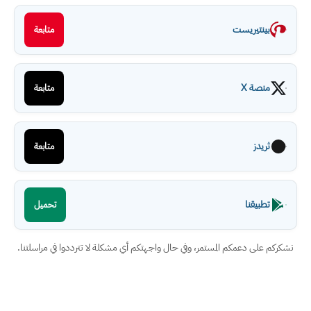
بينتيريست
متابعة
منصة X
متابعة
ثريدز
متابعة
تطبيقنا
تحميل
نشكركم على دعمكم المستمر، وفي حال واجهتكم أي مشكلة لا تترددوا في مراسلتنا.