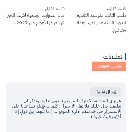
منذ 17 أيام
منذ 21 أيام
طلاب الثالث متوسط التقديم
هام الضوابط الرسمية لقرعة الحج
للدورة الثالثة عشر لمعهد إعداد
في العراق للأعوام من 2027...
مفوضي...
تعليقات
إرسال تعليق
عزيزي المشاهد لا تترك الموضوع بدون تعليق وتذكر ان
تعليقك يدل عليك فلا تقل الا خيرا :: كلمات قليلة تساعدنا على
الاستمرار في خدمتكم ادارة الموقع ... ( مَا يَلْفِظُ مِنْ قَوْلٍ إِلا
لَدَيْهِ رَقِيبٌ عَتِيدٌ )