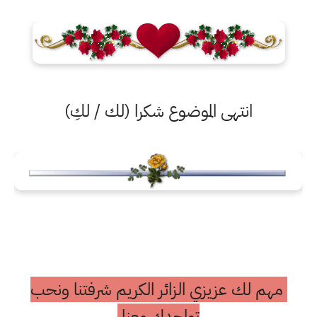
انتهى الموضوع شكرا (لك / لكِ)
مهم لك عزيزي الزائر الكريم شرفتنا ونحب
تواجدك معنا