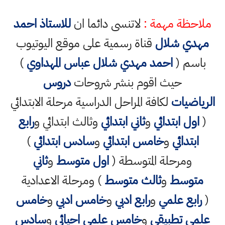
ملاحظة مهمة :
لاتنسى دائما ان
للاستاذ احمد
مهدي شلال
قناة رسمية على موقع اليوتيوب
باسم (
احمد مهدي شلال عباس المهداوي
)
حيث اقوم بنشر شروحات
دروس
الرياضيات
لكافة المراحل الدراسية مرحلة الابتدائي
(
اول ابتدائي
و
ثاني ابتدائي
وثالث ابتدائي و
رابع
ابتدائي
و
خامس ابتدائي
و
سادس ابتدائي
)
ومرحلة المتوسطة (
اول متوسط
و
ثاني
متوسط
و
ثالث متوسط
) ومرحلة الاعدادية
(
رابع علمي
و
رابع ادبي
و
خامس ادبي
و
خامس
علمي تطبيقي
و
خامس علمي احيائي
و
سادس