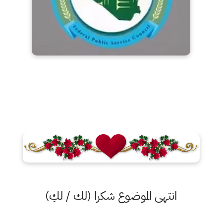
انتهى الموضوع شكرا (لك / لكِ)