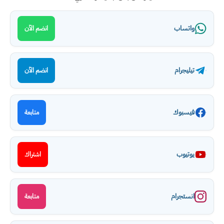
واتساب
انضم الآن
تيليجرام
انضم الآن
فيسبوك
متابعة
يوتيوب
اشتراك
انستجرام
متابعة