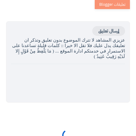
إرسال تعليق
عزيزي المشاهد لا تترك الموضوع بدون تعليق وتذكر ان
تعليقك يدل عليك فلا تقل الا خيرا :: كلمات قليلة تساعدنا على
الاستمرار في خدمتكم ادارة الموقع ... ( مَا يَلْفِظُ مِنْ قَوْلٍ إِلا
لَدَيْهِ رَقِيبٌ عَتِيدٌ )