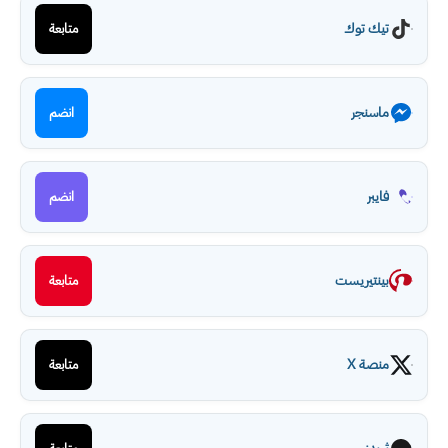
تيك توك
متابعة
ماسنجر
انضم
فايبر
انضم
بينتيريست
متابعة
منصة X
متابعة