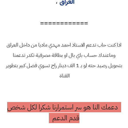
العراق
،
============
اذا كنت حاب تدعم الاستاذ احمد مهدي ماديا من داخل العراق
وماعندك حساب باي بال او بطاقة مصرفية تكدر تدعمنا
بتحويل رصيد حته لو بـ 1 الف دينار راح تسوي فضل كبير بتطوير
القناة
دعمك النا هو سر استمرارنا شكرا لكل شخص
قدم الدعم