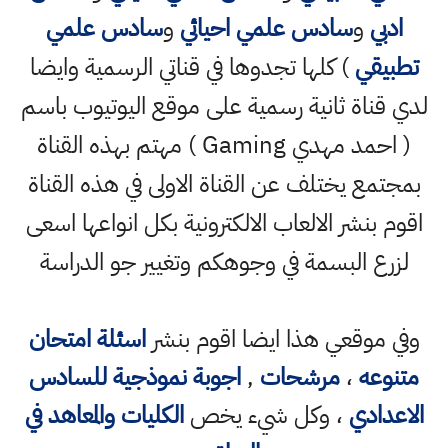
ادبي
و
سادس علمي احيائي
و
سادس علمي
تطبيقي
) كلها تجدوها في قناتي الرسمية وايضا
لدي قناة ثانية رسمية على موقع اليوتيوب باسم
( احمد مهدي Gaming ) مهتم بهذه القناة
بمجتمع يختلف عن القناة الاولى في هذه القناة
اقوم بنشر الالعاب الالكترونية بكل انواعها اسعى
لزرع البسمة في وجوهكم وتغيير جو الدراسة
وفي موقعي هذا ايضا اقوم بنشر
اسئلة امتحان
متنوعه
،
مرشحات
,
اجوبة نموذجية للسادس
الاعدادي
، وكل شيء يخص
الكليات والمعاهد في