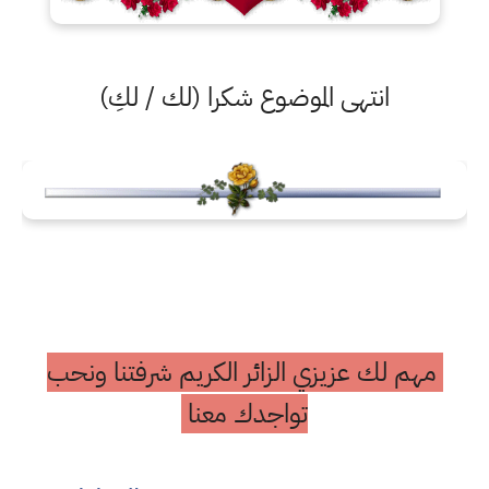
انتهى الموضوع شكرا (لك / لكِ)
مهم لك عزيزي الزائر الكريم شرفتنا ونحب
تواجدك معنا