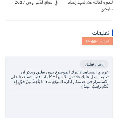
للدورة الثالثة عشر لمعهد إعداد
في العراق للأعوام من 2027...
مفوضي...
تعليقات
إرسال تعليق
عزيزي المشاهد لا تترك الموضوع بدون تعليق وتذكر ان
تعليقك يدل عليك فلا تقل الا خيرا :: كلمات قليلة تساعدنا على
الاستمرار في خدمتكم ادارة الموقع ... ( مَا يَلْفِظُ مِنْ قَوْلٍ إِلا
لَدَيْهِ رَقِيبٌ عَتِيدٌ )