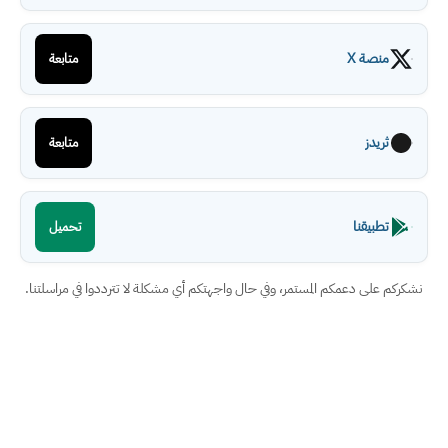
منصة X
متابعة
ثريدز
متابعة
تطبيقنا
تحميل
نشكركم على دعمكم المستمر، وفي حال واجهتكم أي مشكلة لا تترددوا في مراسلتنا.