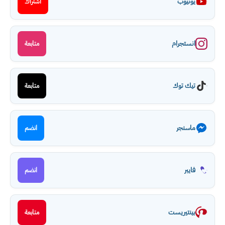
يوتيوب
اشتراك
انستجرام
متابعة
تيك توك
متابعة
ماسنجر
انضم
فايبر
انضم
بينتيريست
متابعة