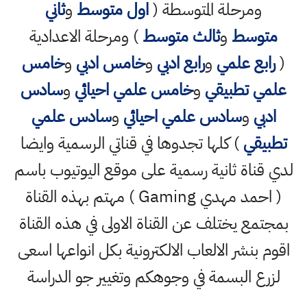
ومرحلة المتوسطة (
اول متوسط
و
ثاني
متوسط
و
ثالث متوسط
) ومرحلة الاعدادية
(
رابع علمي
و
رابع ادبي
و
خامس ادبي
و
خامس
علمي تطبيقي
و
خامس علمي احيائي
و
سادس
ادبي
و
سادس علمي احيائي
و
سادس علمي
تطبيقي
) كلها تجدوها في قناتي الرسمية وايضا
لدي قناة ثانية رسمية على موقع اليوتيوب باسم
( احمد مهدي Gaming ) مهتم بهذه القناة
بمجتمع يختلف عن القناة الاولى في هذه القناة
اقوم بنشر الالعاب الالكترونية بكل انواعها اسعى
لزرع البسمة في وجوهكم وتغيير جو الدراسة