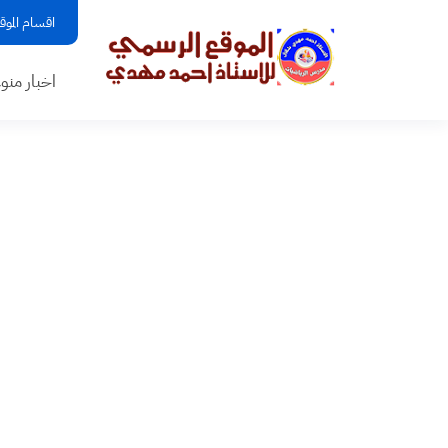
اقسام الموق
اخبار منو