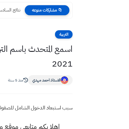
نتائج السادس الابتدائي 24
📁 مشاركات منوعه
التربية
اسمع المتحدث باسم الت
2021
الاستاذ احمد مهدي
منذ 5 سنة
سبب استبعاد الدخول الشامل للصفوف المن
اهلا بكم متابعي موقع و