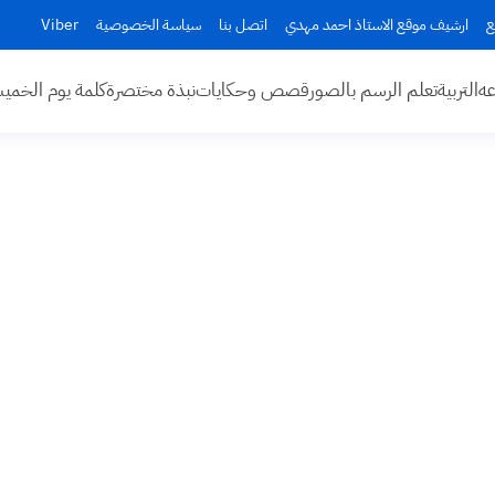
ع
ارشيف موقع الاستاذ احمد مهدي
اتصل بنا
سياسة الخصوصية
Viber
عه
التربية
تعلم الرسم بالصور
قصص وحكايات
نبذة مختصرة
كلمة يوم الخم