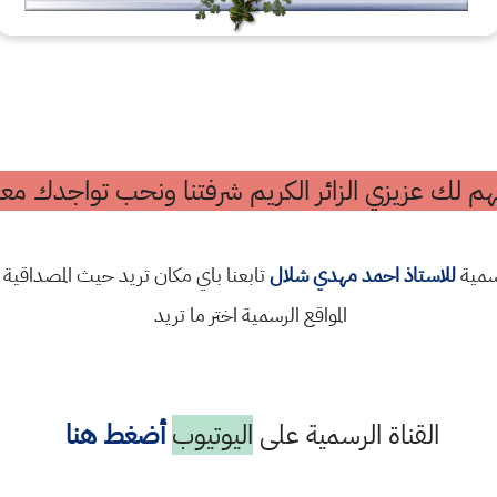
م لك عزيزي الزائر الكريم شرفتنا ونحب تواجدك معن
رسمية
للاستاذ احمد مهدي شلال
تابعنا باي مكان تريد حيث المصداقية 
المواقع الرسمية اختر ما تريد
القناة الرسمية على
اليوتيوب
أضغط هنا