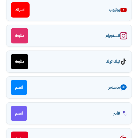
يوتيوب
اشتراك
انستجرام
متابعة
تيك توك
متابعة
ماسنجر
انضم
فايبر
انضم