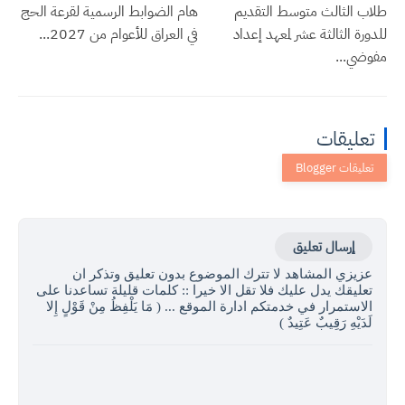
طلاب الثالث متوسط التقديم
هام الضوابط الرسمية لقرعة الحج
للدورة الثالثة عشر لمعهد إعداد
في العراق للأعوام من 2027...
مفوضي...
تعليقات
إرسال تعليق
عزيزي المشاهد لا تترك الموضوع بدون تعليق وتذكر ان
تعليقك يدل عليك فلا تقل الا خيرا :: كلمات قليلة تساعدنا على
الاستمرار في خدمتكم ادارة الموقع ... ( مَا يَلْفِظُ مِنْ قَوْلٍ إِلا
لَدَيْهِ رَقِيبٌ عَتِيدٌ )