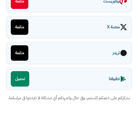
بينتيريست
متابعة
منصة X
متابعة
ثريدز
متابعة
تطبيقنا
تحميل
نشكركم على دعمكم المستمر، وفي حال واجهتكم أي مشكلة لا تترددوا في مراسلتنا.