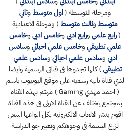
ابتدائي
و
خامس ابتدائي
و
سادس ابتدائي
)
ومرحلة المتوسطة (
اول متوسط
و
ثاني
متوسط
و
ثالث متوسط
) ومرحلة الاعدادية
(
رابع علمي
و
رابع ادبي
و
خامس ادبي
و
خامس
علمي تطبيقي
و
خامس علمي احيائي
و
سادس
ادبي
و
سادس علمي احيائي
و
سادس علمي
تطبيقي
) كلها تجدوها في قناتي الرسمية وايضا
لدي قناة ثانية رسمية على موقع اليوتيوب باسم
( احمد مهدي Gaming ) مهتم بهذه القناة
بمجتمع يختلف عن القناة الاولى في هذه القناة
اقوم بنشر الالعاب الالكترونية بكل انواعها اسعى
لزرع البسمة في وجوهكم وتغيير جو الدراسة