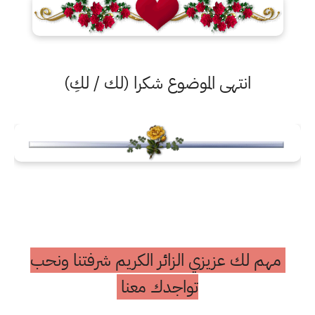
انتهى الموضوع شكرا (لك / لكِ)
مهم لك عزيزي الزائر الكريم شرفتنا ونحب
تواجدك معنا