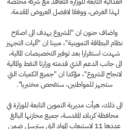
الغذائية التابعة للوزارة التعاقد مع شركة مختصة
لهذا الغرض، ووفقا لافضل العروض المقدمة.
واضاف حنون ان "المشروع يهدف الى اصلاح
نظام البطاقة التموينية"، مبينا ان "آليات التجهيز
شهدت استقرارا بعد توفير التخصيصات المالية،
الى جانب الدعم الذي قدمته وزارتا النفط والمالية
لانجاح المشروع"، مؤكدا ان "جميع الكميات التي
ستجهز للمواطنين، ستفحص مختبريا".
الى ذلك، هيأت مديرية التموين التابعة للوزارة في
محافظة كربلاء المقدسة، جميع مخازنها البالغ
عددها 11 لاستيعاب المواد التي سترسل ضمن