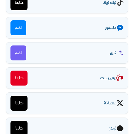
تيك توك
متابعة
ماسنجر
انضم
فايبر
انضم
بينتيريست
متابعة
منصة X
متابعة
ثريدز
متابعة