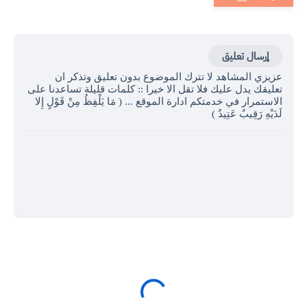
إرسال تعليق
عزيزي المشاهد لا تترك الموضوع بدون تعليق وتذكر ان
تعليقك يدل عليك فلا تقل الا خيرا :: كلمات قليلة تساعدنا على
الاستمرار في خدمتكم ادارة الموقع ... ( مَا يَلْفِظُ مِنْ قَوْلٍ إِلا
لَدَيْهِ رَقِيبٌ عَتِيدٌ )