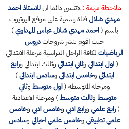
ملاحظة مهمة :
لاتنسى دائما ان
للاستاذ احمد
مهدي شلال
قناة رسمية على موقع اليوتيوب
باسم (
احمد مهدي شلال عباس المهداوي
)
حيث اقوم بنشر شروحات
دروس
الرياضيات
لكافة المراحل الدراسية مرحلة الابتدائي
(
اول ابتدائي
و
ثاني ابتدائي
وثالث ابتدائي و
رابع
ابتدائي
و
خامس ابتدائي
و
سادس ابتدائي
)
ومرحلة المتوسطة (
اول متوسط
و
ثاني
متوسط
و
ثالث متوسط
) ومرحلة الاعدادية
(
رابع علمي
و
رابع ادبي
و
خامس ادبي
و
خامس
علمي تطبيقي
و
خامس علمي احيائي
و
سادس