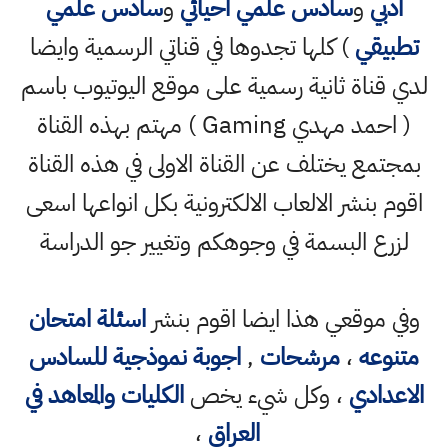
ادبي
و
سادس علمي احيائي
و
سادس علمي
تطبيقي
) كلها تجدوها في قناتي الرسمية وايضا
لدي قناة ثانية رسمية على موقع اليوتيوب باسم
( احمد مهدي Gaming ) مهتم بهذه القناة
بمجتمع يختلف عن القناة الاولى في هذه القناة
اقوم بنشر الالعاب الالكترونية بكل انواعها اسعى
لزرع البسمة في وجوهكم وتغيير جو الدراسة
وفي موقعي هذا ايضا اقوم بنشر
اسئلة امتحان
متنوعه
،
مرشحات
,
اجوبة نموذجية للسادس
الاعدادي
، وكل شيء يخص
الكليات والمعاهد في
العراق
،