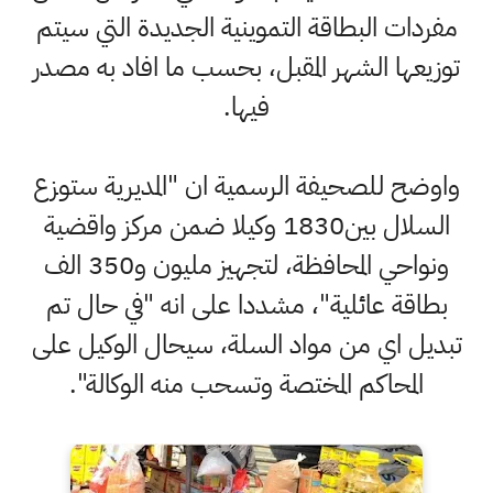
مفردات البطاقة التموينية الجديدة التي سيتم
توزيعها الشهر المقبل، بحسب ما افاد به مصدر
فيها.
واوضح للصحيفة الرسمية ان "المديرية ستوزع
السلال بين1830 وكيلا ضمن مركز واقضية
ونواحي المحافظة، لتجهيز مليون و350 الف
بطاقة عائلية"، مشددا على انه "في حال تم
تبديل اي من مواد السلة، سيحال الوكيل على
المحاكم المختصة وتسحب منه الوكالة".