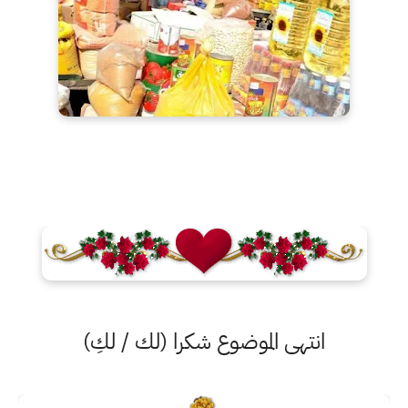
انتهى الموضوع شكرا (لك / لكِ)