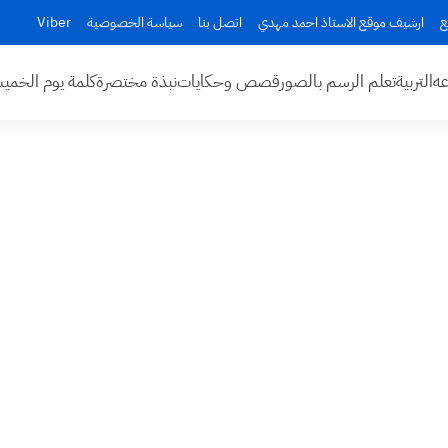
ع
ارشيف موقع الاستاذ احمد مهدي
اتصل بنا
سياسة الخصوصية
Viber
عه
التربية
تعلم الرسم بالصور
قصص وحكايات
نبذة مختصرة
كلمة يوم الخم