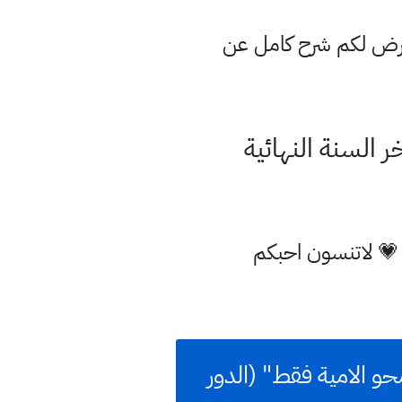
عرض لكم شرح كامل عن
 💗 لاتنسون احبكم
حو الامية فقط" (الدور