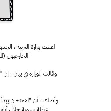
"الخارجيون (ال
وأضافت أن "الامتحان يبدأ ع
عطلة رسمية خلال أيام 