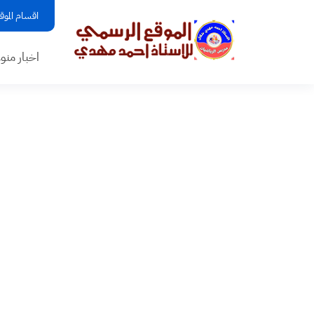
اقسام الموق
اخبار منو