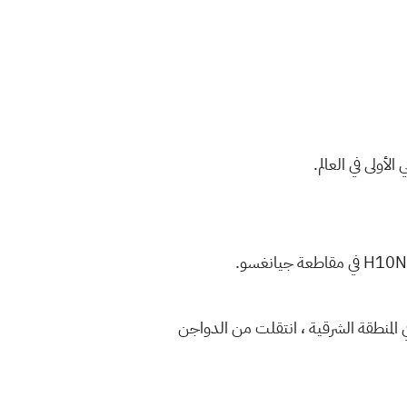
عمر 41 عامًا يعيش في مدينة تشنجيانغ في المنطقة الشرقية ، انتقلت من الدواجن