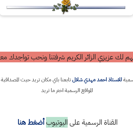
م لك عزيزي الزائر الكريم شرفتنا ونحب تواجدك معن
رسمية
للاستاذ احمد مهدي شلال
تابعنا باي مكان تريد حيث المصداقية 
المواقع الرسمية اختر ما تريد
القناة الرسمية على
اليوتيوب
أضغط هنا