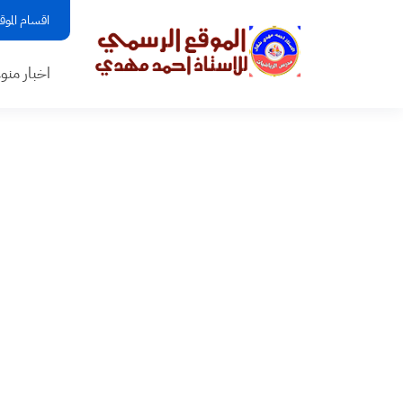
اقسام الموق
اخبار منو