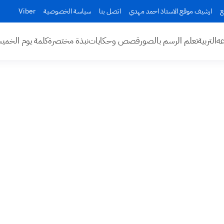
ع
ارشيف موقع الاستاذ احمد مهدي
اتصل بنا
سياسة الخصوصية
Viber
عه
التربية
تعلم الرسم بالصور
قصص وحكايات
نبذة مختصرة
كلمة يوم الخم