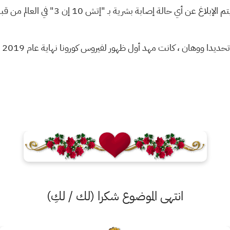
ن أي حالة إصابة بشرية بـ "إتش 10 إن 3" في العالم من قبل ، بحسب "رويترز".
ووهان ، كانت مهد أول ظهور لفيروس كورونا نهاية عام 2019 لتفشي الوباء في العالم.
انتهى الموضوع شكرا (لك / لكِ)