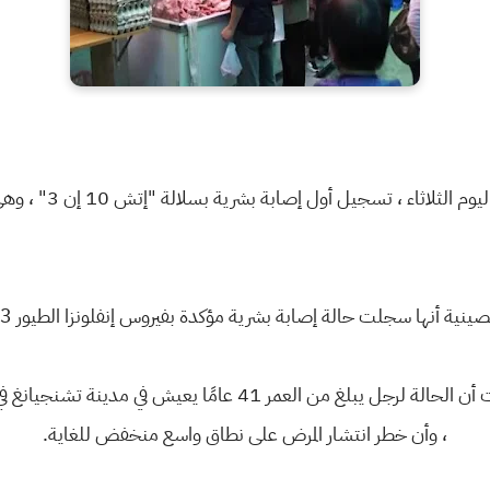
لاثاء ، تسجيل أول إصابة بشرية بسلالة "إتش 10 إن 3" ، وهي الأولى في العالم.
ها سجلت حالة إصابة بشرية مؤكدة بفيروس إنفلونزا الطيور H10N3 في مقاطعة جيانغسو.
وذكر بيان على موقع اللجنة على الإنترنت أن الحالة لرجل يبلغ من ال
، وأن خطر انتشار المرض على نطاق واسع منخفض للغاية.