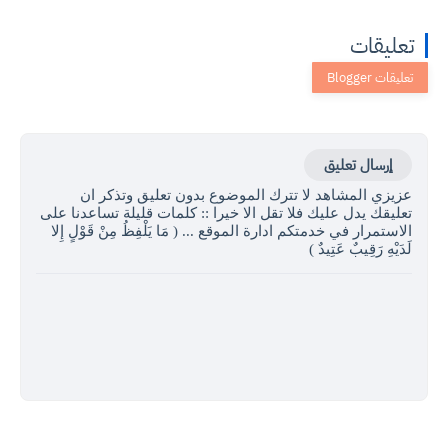
تعليقات
إرسال تعليق
عزيزي المشاهد لا تترك الموضوع بدون تعليق وتذكر ان
تعليقك يدل عليك فلا تقل الا خيرا :: كلمات قليلة تساعدنا على
الاستمرار في خدمتكم ادارة الموقع ... ( مَا يَلْفِظُ مِنْ قَوْلٍ إِلا
لَدَيْهِ رَقِيبٌ عَتِيدٌ )