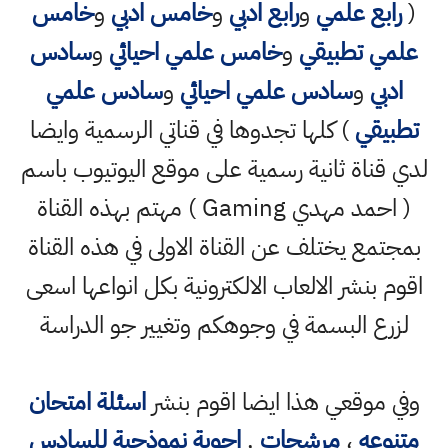
(
رابع علمي
و
رابع ادبي
و
خامس ادبي
و
خامس
علمي تطبيقي
و
خامس علمي احيائي
و
سادس
ادبي
و
سادس علمي احيائي
و
سادس علمي
تطبيقي
) كلها تجدوها في قناتي الرسمية وايضا
لدي قناة ثانية رسمية على موقع اليوتيوب باسم
( احمد مهدي Gaming ) مهتم بهذه القناة
بمجتمع يختلف عن القناة الاولى في هذه القناة
اقوم بنشر الالعاب الالكترونية بكل انواعها اسعى
لزرع البسمة في وجوهكم وتغيير جو الدراسة
وفي موقعي هذا ايضا اقوم بنشر
اسئلة امتحان
متنوعه
،
مرشحات
,
اجوبة نموذجية للسادس