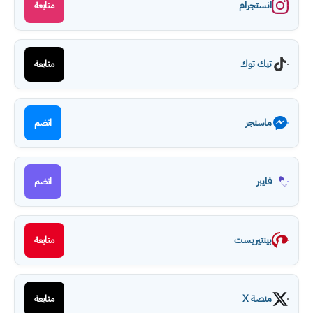
انستجرام
متابعة
تيك توك
متابعة
ماسنجر
انضم
فايبر
انضم
بينتيريست
متابعة
منصة X
متابعة