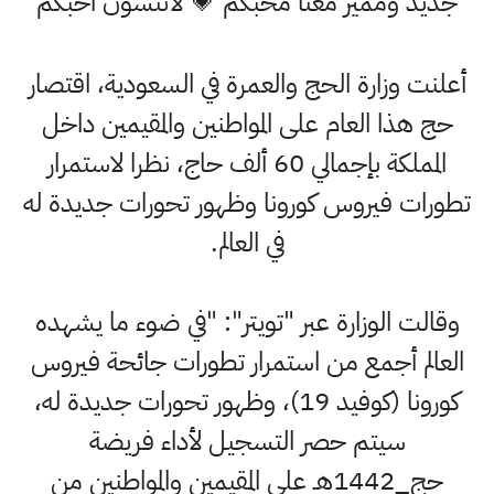
جديد ومميز معنا محبكم 💗 لاتنسون احبكم
أعلنت وزارة الحج والعمرة في السعودية، اقتصار
حج هذا العام على المواطنين والمقيمين داخل
المملكة بإجمالي 60 ألف حاج، نظرا لاستمرار
تطورات فيروس كورونا وظهور تحورات جديدة له
في العالم.
وقالت الوزارة عبر "تويتر": "في ضوء ما يشهده
العالم أجمع من استمرار تطورات جائحة فيروس
كورونا (كوفيد 19)، وظهور تحورات جديدة له،
سيتم حصر التسجيل لأداء فريضة
حج_1442هـ على المقيمين والمواطنين من