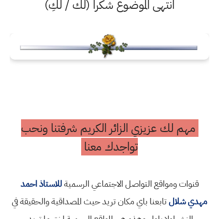
انتهى الموضوع شكرا (لك / لكِ)
مهم لك عزيزي الزائر الكريم شرفتنا ونحب
تواجدك معنا
قنوات ومواقع التواصل الاجتماعي الرسمية
للاستاذ احمد
مهدي شلال
تابعنا باي مكان تريد حيث المصداقية والحقيقة في
النشر اولا باول وهذه هي المواقع الرسمية اختر ما تريد