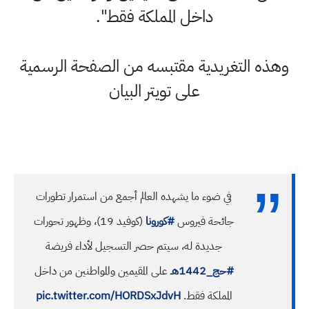
داخل المملكة فقط".
وهذه التغريدية مقتبسه من الصفحة الرسمية
على تويتر البيان
في ضوء ما يشهده العالم أجمع من استمرار تطورات
جائحة فيروس
#كورونا
(كوفيد 19)، وظهور تحورات
جديدة له، سيتم حصر التسجيل لأداء فريضة
#حج_1442هـ
على المقيمين والمواطنين من داخل
المملكة فقط.
pic.twitter.com/HORDSxJdvH