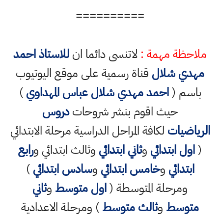
==========
ملاحظة مهمة :
لاتنسى دائما ان
للاستاذ احمد
مهدي شلال
قناة رسمية على موقع اليوتيوب
باسم (
احمد مهدي شلال عباس المهداوي
)
حيث اقوم بنشر شروحات
دروس
الرياضيات
لكافة المراحل الدراسية مرحلة الابتدائي
(
اول ابتدائي
و
ثاني ابتدائي
وثالث ابتدائي و
رابع
ابتدائي
و
خامس ابتدائي
و
سادس ابتدائي
)
ومرحلة المتوسطة (
اول متوسط
و
ثاني
متوسط
و
ثالث متوسط
) ومرحلة الاعدادية