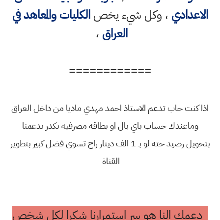
الاعدادي
، وكل شيء يخص
الكليات والمعاهد في
العراق
،
============
اذا كنت حاب تدعم الاستاذ احمد مهدي ماديا من داخل العراق
وماعندك حساب باي بال او بطاقة مصرفية تكدر تدعمنا
بتحويل رصيد حته لو بـ 1 الف دينار راح تسوي فضل كبير بتطوير
القناة
دعمك النا هو سر استمرارنا شكرا لكل شخص