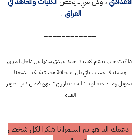
الاعدادي
، وكل شيء يخص
الكليات والمعاهد في
العراق
،
============
اذا كنت حاب تدعم الاستاذ احمد مهدي ماديا من داخل العراق
وماعندك حساب باي بال او بطاقة مصرفية تكدر تدعمنا
بتحويل رصيد حته لو بـ 1 الف دينار راح تسوي فضل كبير بتطوير
القناة
دعمك النا هو سر استمرارنا شكرا لكل شخص