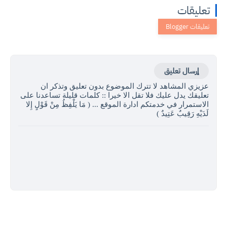
تعليقات
إرسال تعليق
عزيزي المشاهد لا تترك الموضوع بدون تعليق وتذكر ان
تعليقك يدل عليك فلا تقل الا خيرا :: كلمات قليلة تساعدنا على
الاستمرار في خدمتكم ادارة الموقع ... ( مَا يَلْفِظُ مِنْ قَوْلٍ إِلا
لَدَيْهِ رَقِيبٌ عَتِيدٌ )