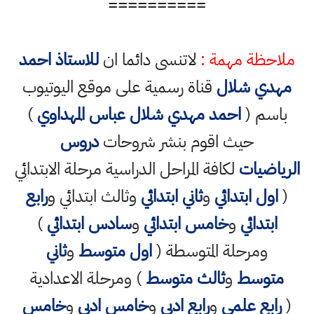
==========
ملاحظة مهمة :
لاتنسى دائما ان
للاستاذ احمد
مهدي شلال
قناة رسمية على موقع اليوتيوب
باسم (
احمد مهدي شلال عباس المهداوي
)
حيث اقوم بنشر شروحات
دروس
الرياضيات
لكافة المراحل الدراسية مرحلة الابتدائي
(
اول ابتدائي
و
ثاني ابتدائي
وثالث ابتدائي و
رابع
ابتدائي
و
خامس ابتدائي
و
سادس ابتدائي
)
ومرحلة المتوسطة (
اول متوسط
و
ثاني
متوسط
و
ثالث متوسط
) ومرحلة الاعدادية
(
رابع علمي
و
رابع ادبي
و
خامس ادبي
و
خامس