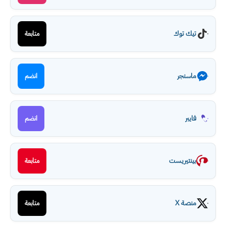
تيك توك
متابعة
ماسنجر
انضم
فايبر
انضم
بينتيريست
متابعة
منصة X
متابعة