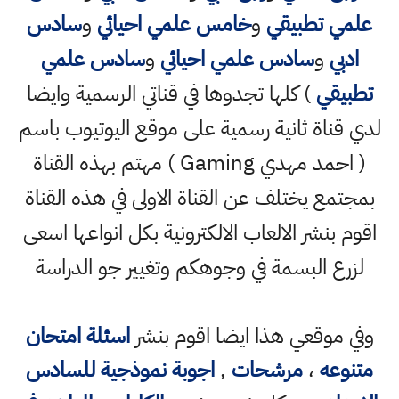
علمي تطبيقي
و
خامس علمي احيائي
و
سادس
ادبي
و
سادس علمي احيائي
و
سادس علمي
تطبيقي
) كلها تجدوها في قناتي الرسمية وايضا
لدي قناة ثانية رسمية على موقع اليوتيوب باسم
( احمد مهدي Gaming ) مهتم بهذه القناة
بمجتمع يختلف عن القناة الاولى في هذه القناة
اقوم بنشر الالعاب الالكترونية بكل انواعها اسعى
لزرع البسمة في وجوهكم وتغيير جو الدراسة
وفي موقعي هذا ايضا اقوم بنشر
اسئلة امتحان
متنوعه
،
مرشحات
,
اجوبة نموذجية للسادس