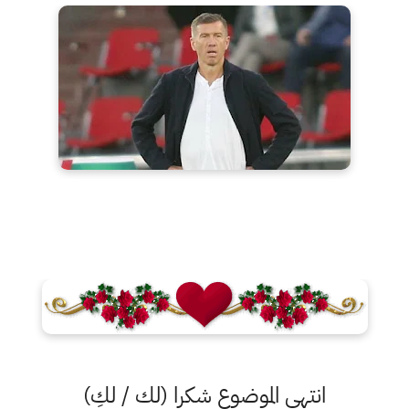
انتهى الموضوع شكرا (لك / لكِ)