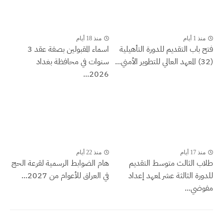
منذ 1 أيام
منذ 18 أيام
فتح باب التقديم للدورة التأهيلية
اسماء المقبولين بصفة عقد 3
(32) المعهد العالي للتطوير الأمني...
سنوات في محافظة بغداد
2026...
منذ 17 أيام
منذ 22 أيام
طلاب الثالث متوسط التقديم
هام الضوابط الرسمية لقرعة الحج
للدورة الثالثة عشر لمعهد إعداد
في العراق للأعوام من 2027...
مفوضي...