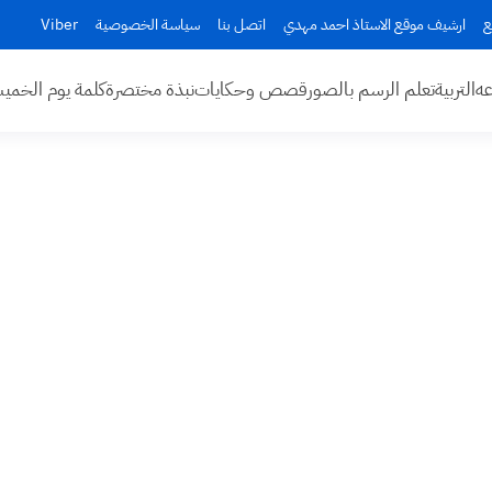
ع
ارشيف موقع الاستاذ احمد مهدي
اتصل بنا
سياسة الخصوصية
Viber
عه
التربية
تعلم الرسم بالصور
قصص وحكايات
نبذة مختصرة
كلمة يوم الخم