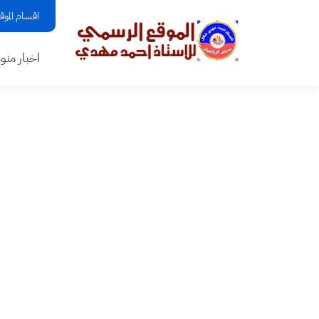
اقسام الموق
اخبار منو