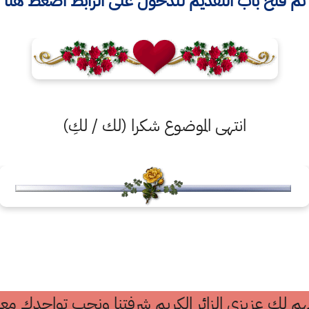
تم فتح باب التقديم للدخول على الرابط اضغط هنا
انتهى الموضوع شكرا (لك / لكِ)
م لك عزيزي الزائر الكريم شرفتنا ونحب تواجدك معن