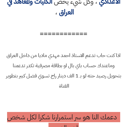
الاعدادي
، وكل شيء يخص
الكليات والمعاهد في
العراق
،
============
اذا كنت حاب تدعم الاستاذ احمد مهدي ماديا من داخل العراق
وماعندك حساب باي بال او بطاقة مصرفية تكدر تدعمنا
بتحويل رصيد حته لو بـ 1 الف دينار راح تسوي فضل كبير بتطوير
القناة
دعمك النا هو سر استمرارنا شكرا لكل شخص