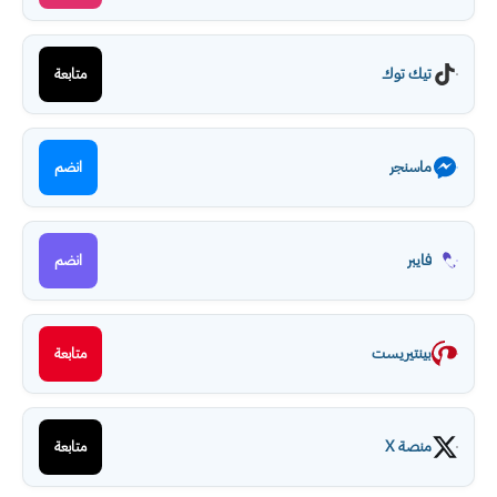
تيك توك
متابعة
ماسنجر
انضم
فايبر
انضم
بينتيريست
متابعة
منصة X
متابعة