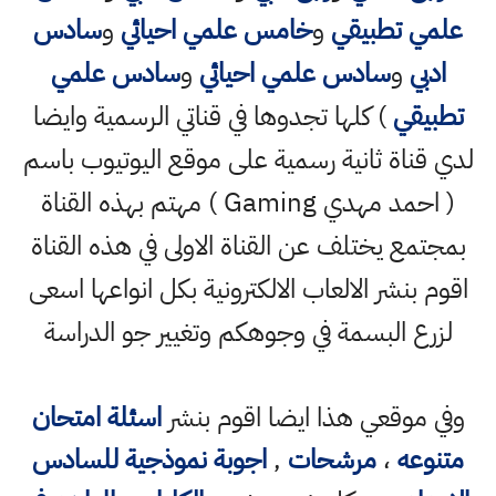
علمي تطبيقي
و
خامس علمي احيائي
و
سادس
ادبي
و
سادس علمي احيائي
و
سادس علمي
تطبيقي
) كلها تجدوها في قناتي الرسمية وايضا
لدي قناة ثانية رسمية على موقع اليوتيوب باسم
( احمد مهدي Gaming ) مهتم بهذه القناة
بمجتمع يختلف عن القناة الاولى في هذه القناة
اقوم بنشر الالعاب الالكترونية بكل انواعها اسعى
لزرع البسمة في وجوهكم وتغيير جو الدراسة
وفي موقعي هذا ايضا اقوم بنشر
اسئلة امتحان
متنوعه
،
مرشحات
,
اجوبة نموذجية للسادس