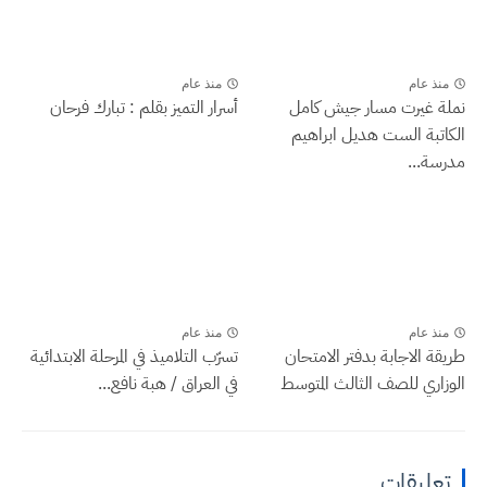
منذ عام
منذ عام
نملة غيرت مسار جيش كامل
أسرار التميز بقلم : تبارك فرحان
الكاتبة الست هديل ابراهيم
مدرسة...
منذ عام
منذ عام
طريقة الاجابة بدفتر الامتحان
تسرّب التلاميذ في المرحلة الابتدائية
الوزاري للصف الثالث المتوسط
في العراق / هبة نافع...
تعليقات