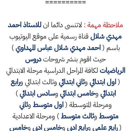
==========
ملاحظة مهمة :
لاتنسى دائما ان
للاستاذ احمد
مهدي شلال
قناة رسمية على موقع اليوتيوب
باسم (
احمد مهدي شلال عباس المهداوي
)
حيث اقوم بنشر شروحات
دروس
الرياضيات
لكافة المراحل الدراسية مرحلة الابتدائي
(
اول ابتدائي
و
ثاني ابتدائي
وثالث ابتدائي و
رابع
ابتدائي
و
خامس ابتدائي
و
سادس ابتدائي
)
ومرحلة المتوسطة (
اول متوسط
و
ثاني
متوسط
و
ثالث متوسط
) ومرحلة الاعدادية
(
رابع علمي
و
رابع ادبي
و
خامس ادبي
و
خامس