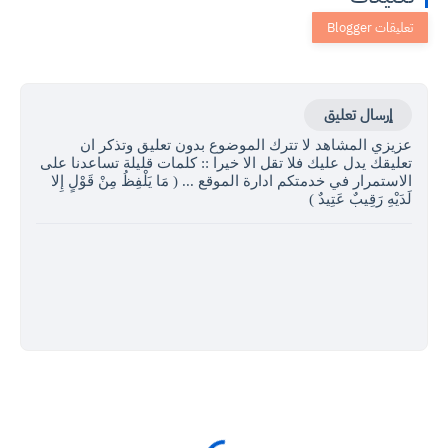
إرسال تعليق
عزيزي المشاهد لا تترك الموضوع بدون تعليق وتذكر ان
تعليقك يدل عليك فلا تقل الا خيرا :: كلمات قليلة تساعدنا على
الاستمرار في خدمتكم ادارة الموقع ... ( مَا يَلْفِظُ مِنْ قَوْلٍ إِلا
لَدَيْهِ رَقِيبٌ عَتِيدٌ )