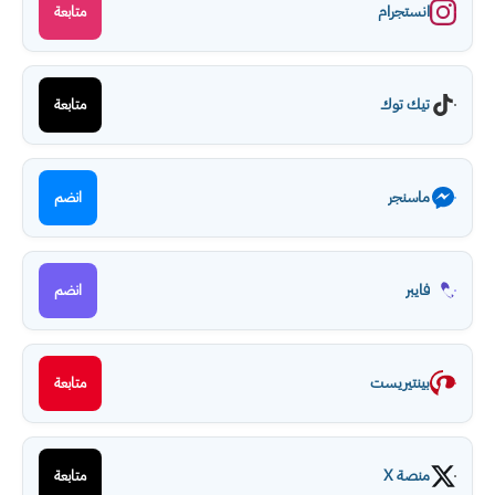
انستجرام
متابعة
تيك توك
متابعة
ماسنجر
انضم
فايبر
انضم
بينتيريست
متابعة
منصة X
متابعة