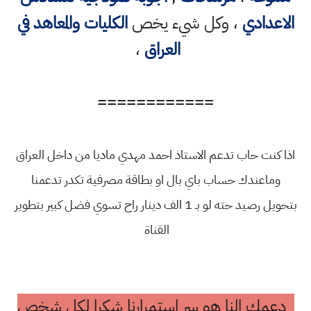
الاعدادي
، وكل شيء يخص
الكليات والمعاهد في
العراق
،
============
اذا كنت حاب تدعم الاستاذ احمد مهدي ماديا من داخل العراق
وماعندك حساب باي بال او بطاقة مصرفية تكدر تدعمنا
بتحويل رصيد حته لو بـ 1 الف دينار راح تسوي فضل كبير بتطوير
القناة
دعمك النا هو سر استمرارنا شكرا لكل شخص