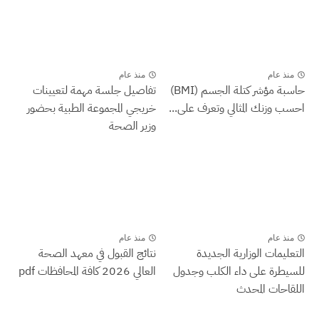
منذ عام
منذ عام
حاسبة مؤشر كتلة الجسم (BMI)
تفاصيل جلسة مهمة لتعيينات
احسب وزنك المثالي وتعرف على...
خريجي المجموعة الطبية بحضور
وزير الصحة
منذ عام
منذ عام
التعليمات الوزارية الجديدة
نتائج القبول في معهد الصحة
للسيطرة على داء الكلب وجدول
العالي 2026 كافة المحافظات pdf
اللقاحات المحدث