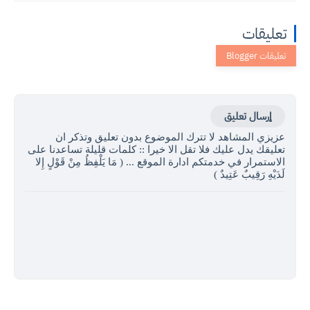
تعليقات
إرسال تعليق
عزيزي المشاهد لا تترك الموضوع بدون تعليق وتذكر ان
تعليقك يدل عليك فلا تقل الا خيرا :: كلمات قليلة تساعدنا على
الاستمرار في خدمتكم ادارة الموقع ... ( مَا يَلْفِظُ مِنْ قَوْلٍ إِلا
لَدَيْهِ رَقِيبٌ عَتِيدٌ )