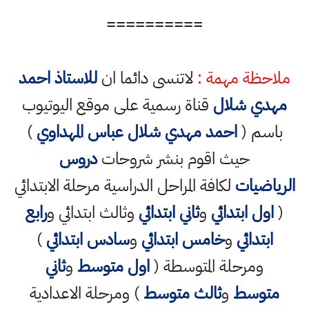
==========
ملاحظة مهمة :
لاتنسى دائما ان
للاستاذ احمد
مهدي شلال
قناة رسمية على موقع اليوتيوب
باسم (
احمد مهدي شلال عباس المهداوي
)
حيث اقوم بنشر شروحات
دروس
الرياضيات
لكافة المراحل الدراسية مرحلة الابتدائي
(
اول ابتدائي
و
ثاني ابتدائي
وثالث ابتدائي و
رابع
ابتدائي
و
خامس ابتدائي
و
سادس ابتدائي
)
ومرحلة المتوسطة (
اول متوسط
و
ثاني
متوسط
و
ثالث متوسط
) ومرحلة الاعدادية