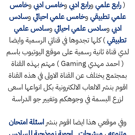
(
رابع علمي
و
رابع ادبي
و
خامس ادبي
و
خامس
علمي تطبيقي
و
خامس علمي احيائي
و
سادس
ادبي
و
سادس علمي احيائي
و
سادس علمي
تطبيقي
) كلها تجدوها في قناتي الرسمية وايضا
لدي قناة ثانية رسمية على موقع اليوتيوب باسم
( احمد مهدي Gaming ) مهتم بهذه القناة
بمجتمع يختلف عن القناة الاولى في هذه القناة
اقوم بنشر الالعاب الالكترونية بكل انواعها اسعى
لزرع البسمة في وجوهكم وتغيير جو الدراسة
وفي موقعي هذا ايضا اقوم بنشر
اسئلة امتحان
متنوعه
،
مرشحات
,
اجوبة نموذجية للسادس