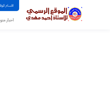
اقسام الموق
اخبار منو