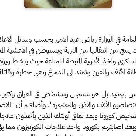
عامة في الوزارة رياض عبد الامير بحسب وسائل الاعلا
نتج من انتقالها من التربة ويستوطن في الاغشية الم
كري واخذ الأدوية المثبطة للمناعة حيث ينشط ويؤدي
انة الأنف والعين وتمتد الى الدماغ وهي خطرة وقاتلة
 ليس بجديد بل هو مسجل ومشخص في العراق وكثير من
اختصاصيو الأنف والأذن والحنجرة". وأضاف، أن "ال
ص كورونا وبعد تعافي أولئك الذين يأخذون علاجات 
بعد اصابتهم بكورونا واخذ علاجات الكورتيزون مما يؤ