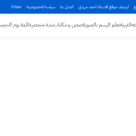
ع
ارشيف موقع الاستاذ احمد مهدي
اتصل بنا
سياسة الخصوصية
Viber
عه
التربية
تعلم الرسم بالصور
قصص وحكايات
نبذة مختصرة
كلمة يوم الخم