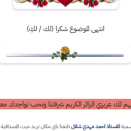
انتهى الموضوع شكرا (لك / لكِ)
م لك عزيزي الزائر الكريم شرفتنا ونحب تواجدك معن
رسمية
للاستاذ احمد مهدي شلال
تابعنا باي مكان تريد حيث المصداقية 