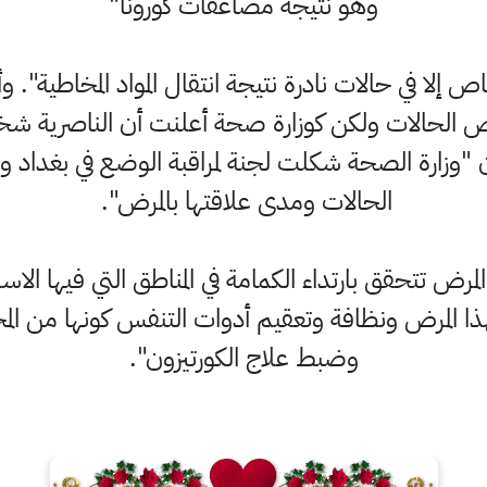
وهو نتيجة مضاعفات كورونا"
اص إلا في حالات نادرة نتيجة انتقال المواد المخاطية".
ض الحالات ولكن كوزارة صحة أعلنت أن الناصرية ش
"وزارة الصحة شكلت لجنة لمراقبة الوضع في بغداد و
الحالات ومدى علاقتها بالمرض".
لمرض تتحقق بارتداء الكمامة في المناطق التي فيها الا
 المرض ونظافة وتعقيم أدوات التنفس كونها من المح
وضبط علاج الكورتيزون".