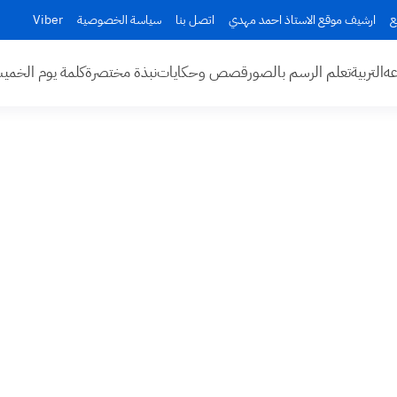
ع
ارشيف موقع الاستاذ احمد مهدي
اتصل بنا
سياسة الخصوصية
Viber
عه
التربية
تعلم الرسم بالصور
قصص وحكايات
نبذة مختصرة
كلمة يوم الخم