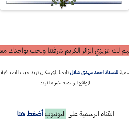
م لك عزيزي الزائر الكريم شرفتنا ونحب تواجدك معن
رسمية
للاستاذ احمد مهدي شلال
تابعنا باي مكان تريد حيث المصداقية 
المواقع الرسمية اختر ما تريد
القناة الرسمية على
اليوتيوب
أضغط هنا