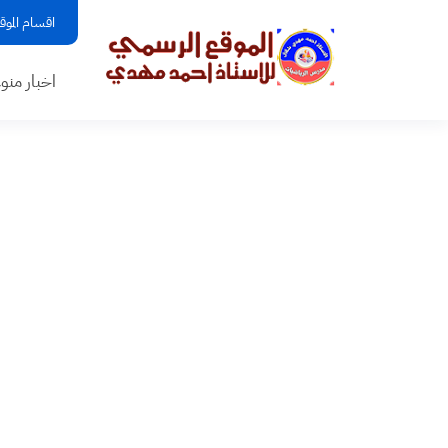
اقسام الموق
اخبار منو