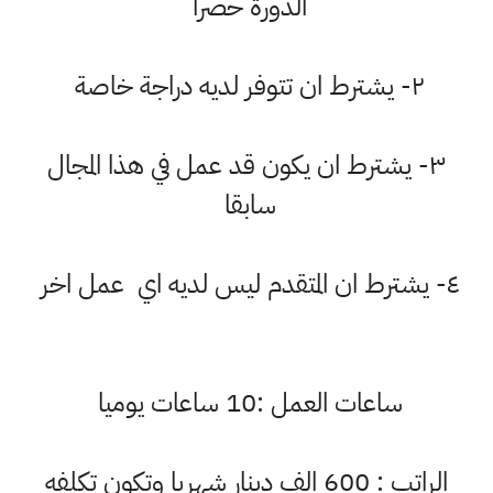
الدورة حصرا
٢- يشترط ان تتوفر لديه دراجة خاصة
٣- يشترط ان يكون قد عمل في هذا المجال
سابقا
المتقدم ليس لديه اي عمل اخر
ساعات العمل :10 ساعات يوميا
الراتب : 600 الف دينار شهريا وتكون تكلفه