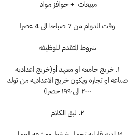
مبيعات + حوافز مواد
وقت الدوام من 7 صباحا الى 4 عصرا
شروط المتقدم للوظيفه
١. خريج جامعه او معهد أو(خريج اعداديه
اعه او تجاره ويكون خريج الاعداديه من تولد
٢٠٠٠ الى١٩٩٠ حصرا)
٢. لبق الكلام
٣.لديه قابلية تحمل ضغط ومشقة العمل