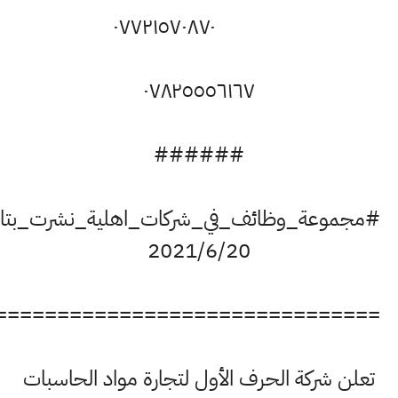
٠٧٧٢١٥٧٠٨٧٠
٠٧٨٢٥٥٥٦١٦٧
######
جموعة_وظائف_في_شركات_اهلية_نشرت_بتاريخ
2021/6/20
================================
علن شركة الحرف الأول لتجارة مواد الحاسبات