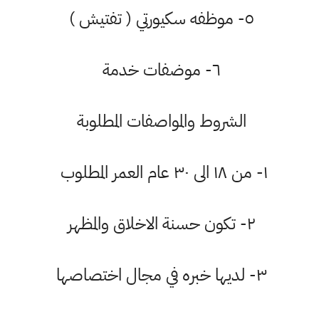
٥- موظفه سكيورتي ( تفتيش )
٦- موضفات خدمة
الشروط والمواصفات المطلوبة
١- من ١٨ الى ٣٠ عام العمر المطلوب
٢- تكون حسنة الاخلاق والمظهر
٣- لديها خبره في مجال اختصاصها