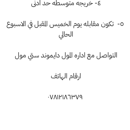
٤- خريجه متوسطه حد ادنى
٥- تكون مقابله يوم الخميس المقبل في الاسبوع
الحالي
التواصل مع اداره المول دايموند ستي مول
ارقام الهاتف
٠٧٨١٢١٨٦٣٧٩