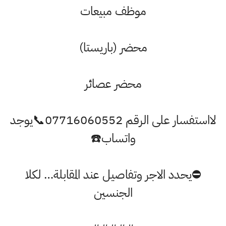
موظف مبيعات
محضر (باريستا)
محضر عصائر
لااستفسار على الرقم 07716060552📞يوجد
واتساب☎️
⛔️يحدد الاجر وتفاصيل عند المقابلة… لكلا
الجنسين