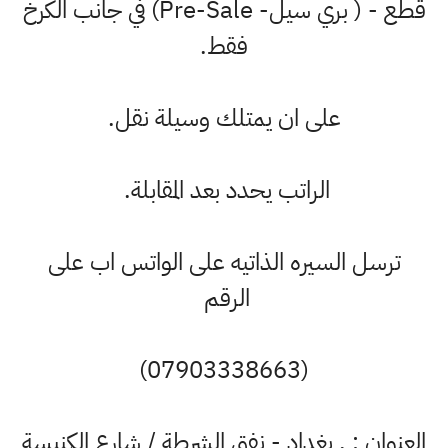
قطع - ( بري سيل- Pre-Sale) في جانب الكرخ
فقط.
على ان يمتلك وسيلة نقل.
الراتب يحدد بعد المقابلة.
ترسل السيره الذاتيه على الواتس اب على
الرقم
(07903338663)
عنوان : . بغداد - نفق الشرطة / شارع الكنيسة