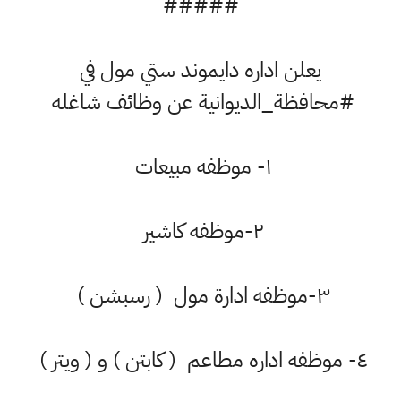
#####
يعلن اداره دايموند ستي مول في
#محافظة_الديوانية عن وظائف شاغله
١- موظفه مبيعات
٢-موظفه كاشير
٣-موظفه ادارة مول ( رسبشن )
٤- موظفه اداره مطاعم ( كابتن ) و ( ويتر )