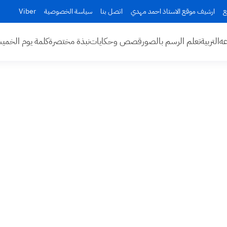
ع
ارشيف موقع الاستاذ احمد مهدي
اتصل بنا
سياسة الخصوصية
Viber
عه
التربية
تعلم الرسم بالصور
قصص وحكايات
نبذة مختصرة
كلمة يوم الخم