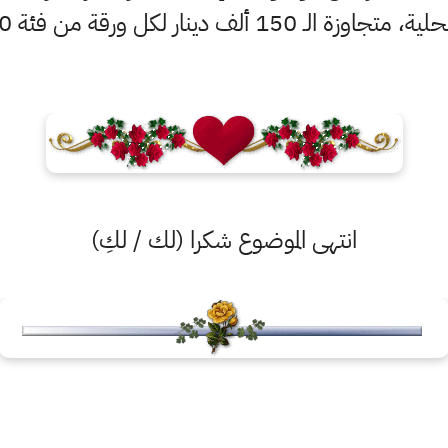
الـ 150 ألف دينار لكل ورقة من فئة 100 دولار.
انتهى الموضوع شكرا (لك / لكِ)