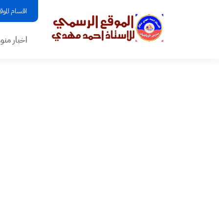
اقسام الموق
اخبار منو