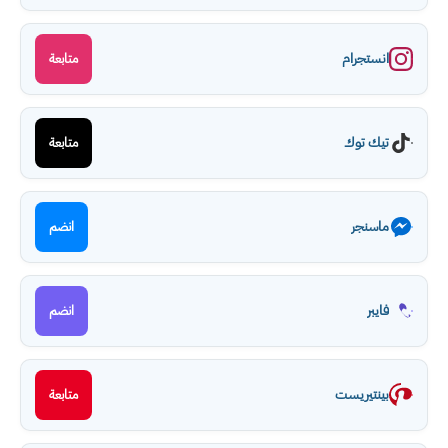
انستجرام
متابعة
تيك توك
متابعة
ماسنجر
انضم
فايبر
انضم
بينتيريست
متابعة