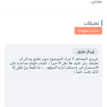
مفوضي...
تعليقات
إرسال تعليق
عزيزي المشاهد لا تترك الموضوع بدون تعليق وتذكر ان
تعليقك يدل عليك فلا تقل الا خيرا :: كلمات قليلة تساعدنا على
الاستمرار في خدمتكم ادارة الموقع ... ( مَا يَلْفِظُ مِنْ قَوْلٍ إِلا
لَدَيْهِ رَقِيبٌ عَتِيدٌ )