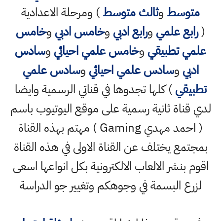
متوسط
و
ثالث متوسط
) ومرحلة الاعدادية
(
رابع علمي
و
رابع ادبي
و
خامس ادبي
و
خامس
علمي تطبيقي
و
خامس علمي احيائي
و
سادس
ادبي
و
سادس علمي احيائي
و
سادس علمي
تطبيقي
) كلها تجدوها في قناتي الرسمية وايضا
لدي قناة ثانية رسمية على موقع اليوتيوب باسم
( احمد مهدي Gaming ) مهتم بهذه القناة
بمجتمع يختلف عن القناة الاولى في هذه القناة
اقوم بنشر الالعاب الالكترونية بكل انواعها اسعى
لزرع البسمة في وجوهكم وتغيير جو الدراسة