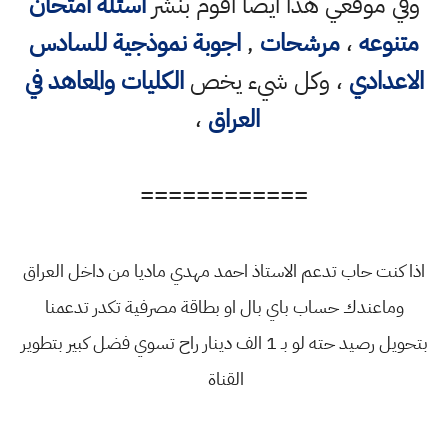
وفي موقعي هذا ايضا اقوم بنشر
اسئلة امتحان
متنوعه
،
مرشحات
,
اجوبة نموذجية للسادس
الاعدادي
، وكل شيء يخص
الكليات والمعاهد في
العراق
،
============
اذا كنت حاب تدعم الاستاذ احمد مهدي ماديا من داخل العراق
وماعندك حساب باي بال او بطاقة مصرفية تكدر تدعمنا
بتحويل رصيد حته لو بـ 1 الف دينار راح تسوي فضل كبير بتطوير
القناة