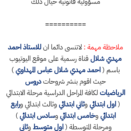
مسؤولية قانونية حيال ذلك
==========
ملاحظة مهمة :
لاتنسى دائما ان
للاستاذ احمد
مهدي شلال
قناة رسمية على موقع اليوتيوب
باسم (
احمد مهدي شلال عباس المهداوي
)
حيث اقوم بنشر شروحات
دروس
الرياضيات
لكافة المراحل الدراسية مرحلة الابتدائي
(
اول ابتدائي
و
ثاني ابتدائي
وثالث ابتدائي و
رابع
ابتدائي
و
خامس ابتدائي
و
سادس ابتدائي
)
ومرحلة المتوسطة (
اول متوسط
و
ثاني