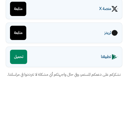
منصة X
متابعة
ثريدز
متابعة
تطبيقنا
تحميل
نشكركم على دعمكم المستمر، وفي حال واجهتكم أي مشكلة لا تترددوا في مراسلتنا.