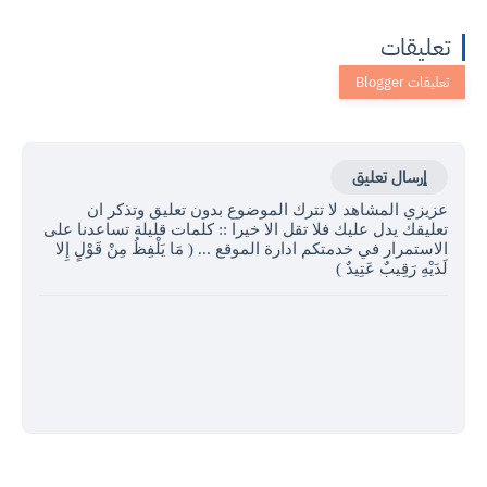
تعليقات
إرسال تعليق
عزيزي المشاهد لا تترك الموضوع بدون تعليق وتذكر ان
تعليقك يدل عليك فلا تقل الا خيرا :: كلمات قليلة تساعدنا على
الاستمرار في خدمتكم ادارة الموقع ... ( مَا يَلْفِظُ مِنْ قَوْلٍ إِلا
لَدَيْهِ رَقِيبٌ عَتِيدٌ )