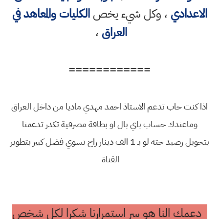
الاعدادي
، وكل شيء يخص
الكليات والمعاهد في
العراق
،
============
اذا كنت حاب تدعم الاستاذ احمد مهدي ماديا من داخل العراق
وماعندك حساب باي بال او بطاقة مصرفية تكدر تدعمنا
بتحويل رصيد حته لو بـ 1 الف دينار راح تسوي فضل كبير بتطوير
القناة
دعمك النا هو سر استمرارنا شكرا لكل شخص