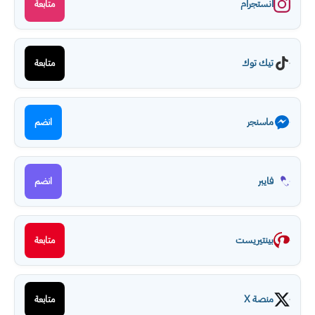
انستجرام
متابعة
تيك توك
متابعة
ماسنجر
انضم
فايبر
انضم
بينتيريست
متابعة
منصة X
متابعة