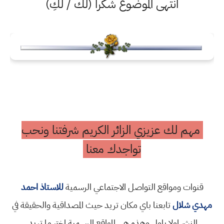
انتهى الموضوع شكرا (لك / لكِ)
مهم لك عزيزي الزائر الكريم شرفتنا ونحب
تواجدك معنا
قنوات ومواقع التواصل الاجتماعي الرسمية
للاستاذ احمد
مهدي شلال
تابعنا باي مكان تريد حيث المصداقية والحقيقة في
النشر اولا باول وهذه هي المواقع الرسمية اختر ما تريد