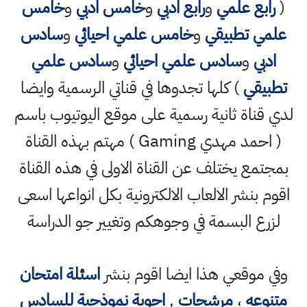
(
رابع علمي
و
رابع ادبي
و
خامس ادبي
و
خامس
علمي تطبيقي
و
خامس علمي احيائي
و
سادس
ادبي
و
سادس علمي احيائي
و
سادس علمي
تطبيقي
) كلها تجدوها في قناتي الرسمية وايضا
لدي قناة ثانية رسمية على موقع اليوتيوب باسم
( احمد مهدي Gaming ) مهتم بهذه القناة
بمجتمع يختلف عن القناة الاولى في هذه القناة
اقوم بنشر الالعاب الالكترونية بكل انواعها اسعى
لزرع البسمة في وجوهكم وتغيير جو الدراسة
وفي موقعي هذا ايضا اقوم بنشر
اسئلة امتحان
متنوعه
،
مرشحات
,
اجوبة نموذجية للسادس