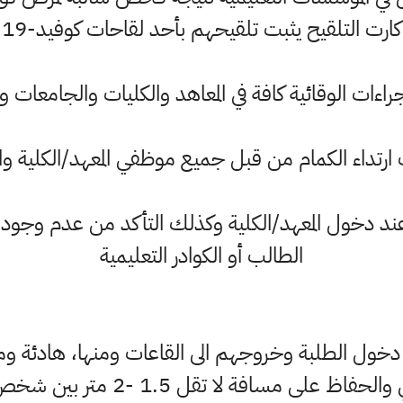
كارت التلقيح يثبت تلقيحهم بأحد لقاحات كوفيد-19
راءات الوقائية كافة في المعاهد والكليات والجامعات و
رتداء الكمام من قبل جميع موظفي المعهد/الكلية وا
د دخول المعهد/الكلية وكذلك التأكد من عدم وجو
الطالب أو الكوادر التعليمية
ول الطلبة وخروجهم الى القاعات ومنها، هادئة وم
فاظ على مسافة لا تقل 1.5 -2 متر بين شخص وآخر.