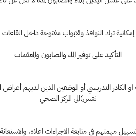
 على غسل اليدين بالماء والصابون لمدة لا تقل عن 20 ثانية
إمكانية ترك النوافذ والابواب مفتوحة داخل القاعات
التأكيد على توفير الماء والصابون والمعقمات
او الكادر التدريسي أو الموظفين الذين لديهم أعر
نفس)الى المركز الصحي
سهيل مهمتهم في متابعة الاجراءات اعلاه، والاستعانة