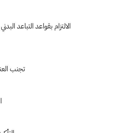
تجنب العن
ا