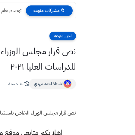
توضيح هام ال
📁 مشاركات منوعه
اخبار منوعه
نص قرار مجلس الوزراء ا
للدراسات العليا ٢٠٢١
الاستاذ احمد مهدي
منذ 5 سنة
نص قرار مجلس الوزراء الخاص باستئناف ا
اهلا بكم متابعي موقع و