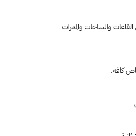
عد البدني بين الاشخاص ويفضل ان يكون بين( 1.5 -2) متر في القاعات والساحات والممرات
اص كافة.