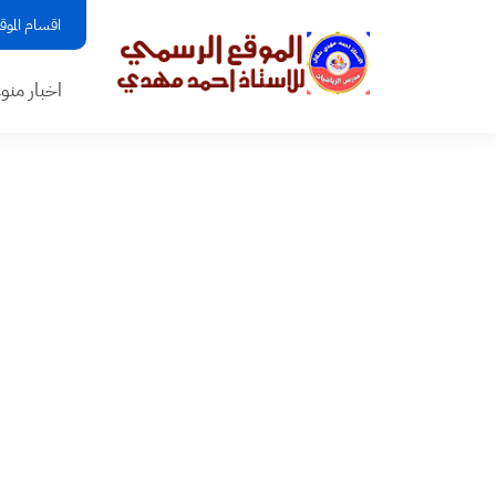
اقسام الموق
اخبار منو