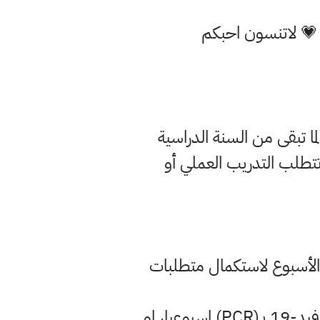
 💗 لاتنسون احبكم
لما تبقى من السنة الدراسية
تتطلب التدريب العملي أو
ي الأسبوع لاستكمال متطلبات
جلب جميع الطلاب والعاملين في المؤسسات التعليمية نتيجة فحص سالبة لمرض كوفيد-19 بـ(PCR) اسبوعيا، او