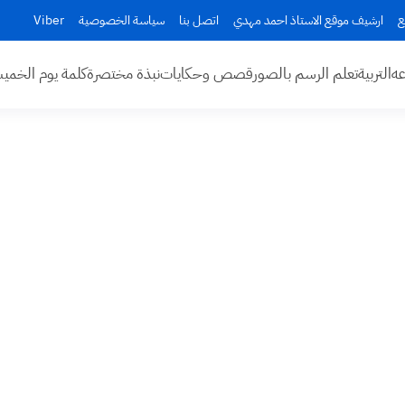
ع
ارشيف موقع الاستاذ احمد مهدي
اتصل بنا
سياسة الخصوصية
Viber
عه
التربية
تعلم الرسم بالصور
قصص وحكايات
نبذة مختصرة
كلمة يوم الخم