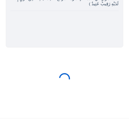
لَدَيْهِ رَقِيبٌ عَتِيدٌ )