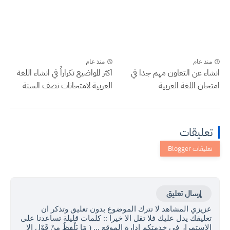
منذ عام
منذ عام
انشاء عن التعاون مهم جدا في
اكثر المواضيع تكراراً في انشاء اللغة
امتحان اللغة العربية
العربية لامتحانات نصف السنة
تعليقات
إرسال تعليق
عزيزي المشاهد لا تترك الموضوع بدون تعليق وتذكر ان
تعليقك يدل عليك فلا تقل الا خيرا :: كلمات قليلة تساعدنا على
الاستمرار في خدمتكم ادارة الموقع ... ( مَا يَلْفِظُ مِنْ قَوْلٍ إِلا