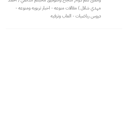
واتمنى لكم دوام النجاح والتوفيق محبكم الدائمي ( احمد
مهدي شلال ) مقالات منوعه - اخبار تربويه ومنوعه -
دروس رياضيات - العاب وترفيه