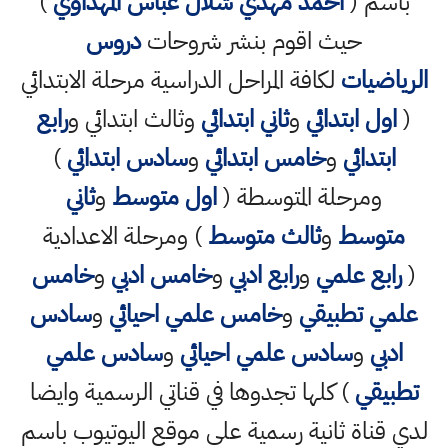
باسم (
احمد مهدي شلال عباس المهداوي
)
حيث اقوم بنشر شروحات
دروس
الرياضيات
لكافة المراحل الدراسية مرحلة الابتدائي
(
اول ابتدائي
و
ثاني ابتدائي
وثالث ابتدائي و
رابع
ابتدائي
و
خامس ابتدائي
و
سادس ابتدائي
)
ومرحلة المتوسطة (
اول متوسط
و
ثاني
متوسط
و
ثالث متوسط
) ومرحلة الاعدادية
(
رابع علمي
و
رابع ادبي
و
خامس ادبي
و
خامس
علمي تطبيقي
و
خامس علمي احيائي
و
سادس
ادبي
و
سادس علمي احيائي
و
سادس علمي
تطبيقي
) كلها تجدوها في قناتي الرسمية وايضا
لدي قناة ثانية رسمية على موقع اليوتيوب باسم