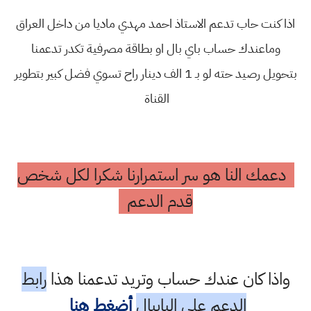
اذا كنت حاب تدعم الاستاذ احمد مهدي ماديا من داخل العراق
وماعندك حساب باي بال او بطاقة مصرفية تكدر تدعمنا
بتحويل رصيد حته لو بـ 1 الف دينار راح تسوي فضل كبير بتطوير
القناة
دعمك النا هو سر استمرارنا شكرا لكل شخص
قدم الدعم
واذا كان عندك حساب وتريد تدعمنا هذا
رابط
الدعم على البايبال
أضغط هنا