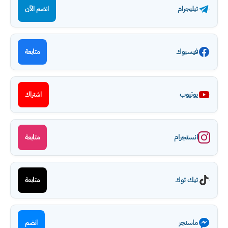
تيليجرام
انضم الآن
فيسبوك
متابعة
يوتيوب
اشتراك
انستجرام
متابعة
تيك توك
متابعة
ماسنجر
انضم