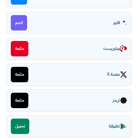
فايبر
انضم
بينتيريست
متابعة
منصة X
متابعة
ثريدز
متابعة
تطبيقنا
تحميل