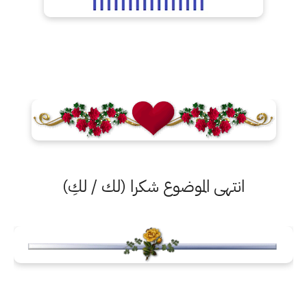
انتهى الموضوع شكرا (لك / لكِ)