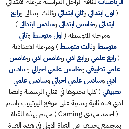
الرياضيات
لكافة المراحل الدراسية مرحلة الابتدائي
(
اول ابتدائي
و
ثاني ابتدائي
وثالث ابتدائي و
رابع
ابتدائي
و
خامس ابتدائي
و
سادس ابتدائي
)
ومرحلة المتوسطة (
اول متوسط
و
ثاني
متوسط
و
ثالث متوسط
) ومرحلة الاعدادية
(
رابع علمي
و
رابع ادبي
و
خامس ادبي
و
خامس
علمي تطبيقي
و
خامس علمي احيائي
و
سادس
ادبي
و
سادس علمي احيائي
و
سادس علمي
تطبيقي
) كلها تجدوها في قناتي الرسمية وايضا
لدي قناة ثانية رسمية على موقع اليوتيوب باسم
( احمد مهدي Gaming ) مهتم بهذه القناة
بمجتمع يختلف عن القناة الاولى في هذه القناة