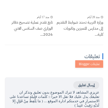
منذ 28 أيام
منذ 17 أيام
وزارة التربية تحدد ضوابط التقديم
تابع تقدم عملية تصحيح دفاتر
إلى مدارس المتميزين وثانويات
الوزاري صف السادس الادبي
كلية...
2026...
تعليقات
إرسال تعليق
عزيزي المشاهد لا تترك الموضوع بدون تعليق وتذكر ان
تعليقك يدل عليك فلا تقل الا خيرا :: كلمات قليلة تساعدنا على
الاستمرار في خدمتكم ادارة الموقع ... ( مَا يَلْفِظُ مِنْ قَوْلٍ إِلا
لَدَيْهِ رَقِيبٌ عَتِيدٌ )