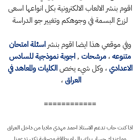
اقوم بنشر الالعاب الالكترونية بكل انواعها اسعى
لزرع البسمة في وجوهكم وتغيير جو الدراسة
وفي موقعي هذا ايضا اقوم بنشر
اسئلة امتحان
متنوعه
،
مرشحات
,
اجوبة نموذجية للسادس
الاعدادي
، وكل شيء يخص
الكليات والمعاهد في
العراق
،
============
اذا كنت حاب تدعم الاستاذ احمد مهدي ماديا من داخل العراق
وماعندك حساب باي بال او بطاقة مصرفية تكدر تدعمنا