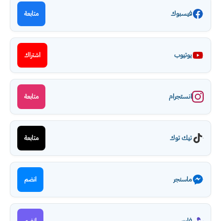
فيسبوك
متابعة
يوتيوب
اشتراك
انستجرام
متابعة
تيك توك
متابعة
ماسنجر
انضم
فايبر
انضم