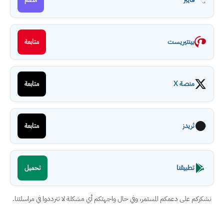
بينتيريست
متابعة
منصة X
متابعة
ثريدز
متابعة
تطبيقنا
تحميل
نشكركم على دعمكم المستمر، وفي حال واجهتكم أي مشكلة لا تترددوا في مراسلتنا.