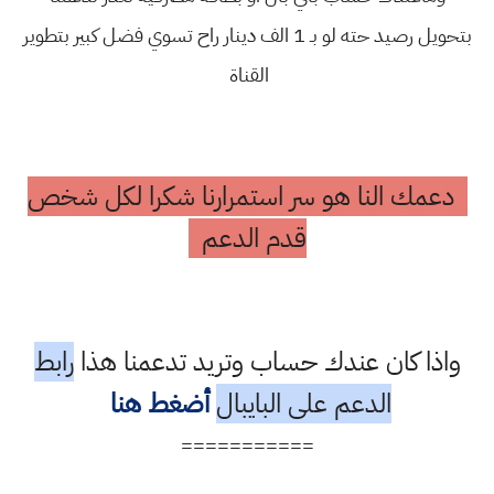
بتحويل رصيد حته لو بـ 1 الف دينار راح تسوي فضل كبير بتطوير
القناة
دعمك النا هو سر استمرارنا شكرا لكل شخص
قدم الدعم
واذا كان عندك حساب وتريد تدعمنا هذا
رابط
الدعم على البايبال
أضغط هنا
===========