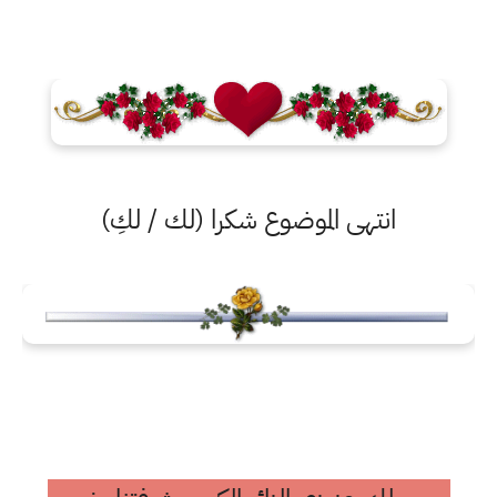
انتهى الموضوع شكرا (لك / لكِ)