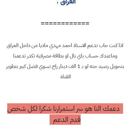
العراق
،
============
اذا كنت حاب تدعم الاستاذ احمد مهدي ماديا من داخل العراق
وماعندك حساب باي بال او بطاقة مصرفية تكدر تدعمنا
بتحويل رصيد حته لو بـ 1 الف دينار راح تسوي فضل كبير بتطوير
القناة
دعمك النا هو سر استمرارنا شكرا لكل شخص
قدم الدعم