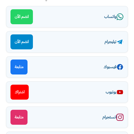
واتساب
انضم الآن
تيليجرام
انضم الآن
فيسبوك
متابعة
يوتيوب
اشتراك
انستجرام
متابعة