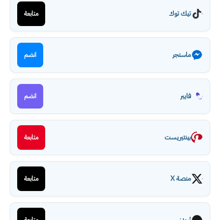
تيك توك
متابعة
ماسنجر
انضم
فايبر
انضم
بينتيريست
متابعة
منصة X
متابعة
ثريدز
متابعة