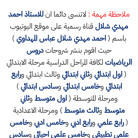
ملاحظة مهمة :
لاتنسى دائما ان
للاستاذ احمد
مهدي شلال
قناة رسمية على موقع اليوتيوب
باسم (
احمد مهدي شلال عباس المهداوي
)
حيث اقوم بنشر شروحات
دروس
الرياضيات
لكافة المراحل الدراسية مرحلة الابتدائي
(
اول ابتدائي
و
ثاني ابتدائي
وثالث ابتدائي و
رابع
ابتدائي
و
خامس ابتدائي
و
سادس ابتدائي
)
ومرحلة المتوسطة (
اول متوسط
و
ثاني
متوسط
و
ثالث متوسط
) ومرحلة الاعدادية
(
رابع علمي
و
رابع ادبي
و
خامس ادبي
و
خامس
علمي تطبيقي
و
خامس علمي احيائي
و
سادس