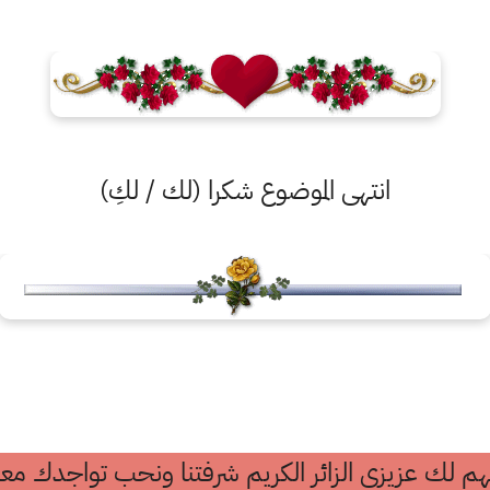
انتهى الموضوع شكرا (لك / لكِ)
م لك عزيزي الزائر الكريم شرفتنا ونحب تواجدك معن