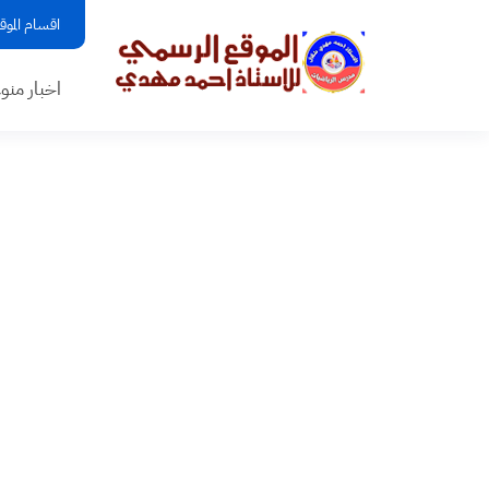
اقسام الموق
اخبار منو