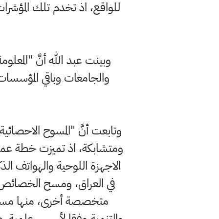
للواقع، اذ تخدم تلك المؤشر
وبينت عبد الله أنَّ "المعل
والجامعات وباقي المؤسسا
وتابعت أنَّ "المسوح الاحصائي
ومتشابكة، اذ تميزت خطة عمل 
الاجهزة اللوحية والهواتف الذك
في العراق، ومسح الخصائص ا
متخصصة أخرى، منها مسح ك
والتنمية وفقا لأسس علمية رصي