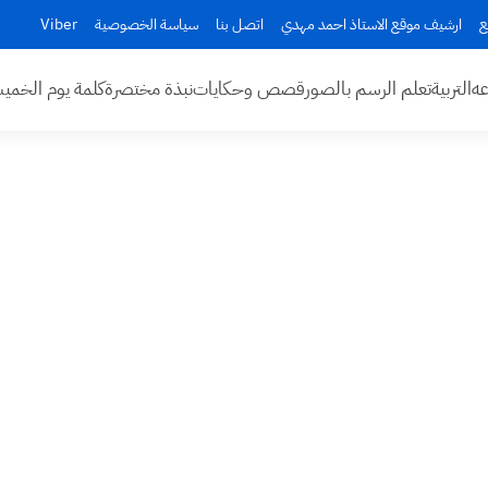
ع
ارشيف موقع الاستاذ احمد مهدي
اتصل بنا
سياسة الخصوصية
Viber
عه
التربية
تعلم الرسم بالصور
قصص وحكايات
نبذة مختصرة
كلمة يوم الخم