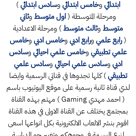
ابتدائي
و
خامس ابتدائي
و
سادس ابتدائي
)
ومرحلة المتوسطة (
اول متوسط
و
ثاني
متوسط
و
ثالث متوسط
) ومرحلة الاعدادية
(
رابع علمي
و
رابع ادبي
و
خامس ادبي
و
خامس
علمي تطبيقي
و
خامس علمي احيائي
و
سادس
ادبي
و
سادس علمي احيائي
و
سادس علمي
تطبيقي
) كلها تجدوها في قناتي الرسمية وايضا
لدي قناة ثانية رسمية على موقع اليوتيوب باسم
( احمد مهدي Gaming ) مهتم بهذه القناة
بمجتمع يختلف عن القناة الاولى في هذه القناة
اقوم بنشر الالعاب الالكترونية بكل انواعها اسعى
لزرع البسمة في وجوهكم وتغيير جو الدراسة