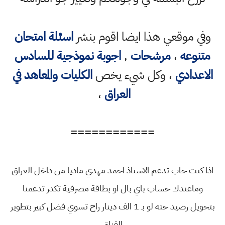
وفي موقعي هذا ايضا اقوم بنشر
اسئلة امتحان
متنوعه
،
مرشحات
,
اجوبة نموذجية للسادس
الاعدادي
، وكل شيء يخص
الكليات والمعاهد في
العراق
،
============
اذا كنت حاب تدعم الاستاذ احمد مهدي ماديا من داخل العراق
وماعندك حساب باي بال او بطاقة مصرفية تكدر تدعمنا
بتحويل رصيد حته لو بـ 1 الف دينار راح تسوي فضل كبير بتطوير
القناة