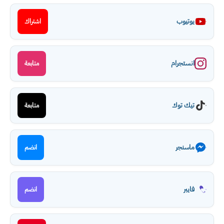
يوتيوب
اشتراك
انستجرام
متابعة
تيك توك
متابعة
ماسنجر
انضم
فايبر
انضم