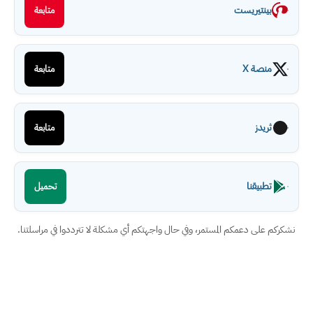
بينتيريست
متابعة
منصة X
متابعة
ثريدز
متابعة
تطبيقنا
تحميل
نشكركم على دعمكم المستمر، وفي حال واجهتكم أي مشكلة لا تترددوا في مراسلتنا.