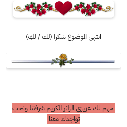
انتهى الموضوع شكرا (لك / لكِ)
مهم لك عزيزي الزائر الكريم شرفتنا ونحب
تواجدك معنا