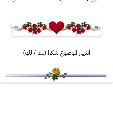
انتهى الموضوع شكرا (لك / لكِ)