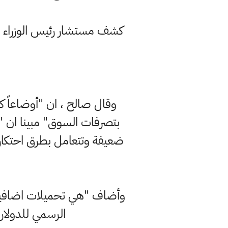
كشف مستشار رئيس الوزراء لل
وقال صالح ، ان "أوضاعاً كث
بتصرفات السوق" مبينا ان "
ضعيفة وتتعامل بطرق احتكاري
وأضاف "هي تحميلات اضافية 
الرسمي للدولار بنسبة 2% وهي كلف بسيطة بين السعيرين