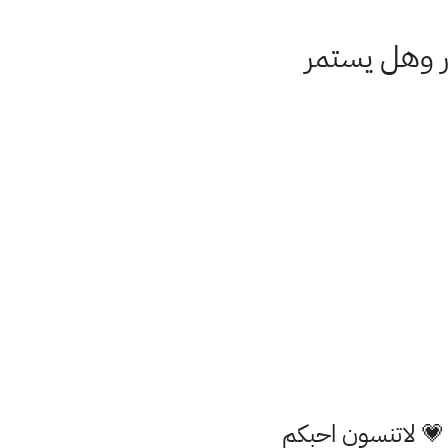
ر وهل يستمر
 💗 لاتنسون احبكم