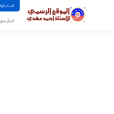
اقسام الموق
اخبار منو