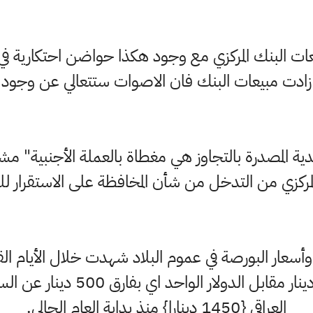
ت البنك المركزي مع وجود هكذا حواضن احتكارية في 
اذا زادت مبيعات البنك فان الاصوات ستتعالي عن وجود
ية المصدرة بالتجاوز هي مغطاة بالعملة الأجنبية" مش
لمركزي من التدخل من شأن المخافظة على الاستقرار للقوة
وأسعار البورصة في عموم البلاد شهدت خلال الأيام القلي
للدولار وتجاوز أحياناً 1500 دينار
العراقي {1450 دينارا} منذ بداية العام الحالي.