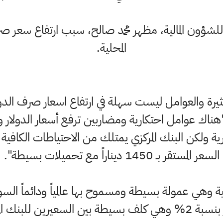
شؤون المالية، مظهر محمد صالح، سبب ارتفاع سعر صرف 
المحلية.
يرة والعوامل ليست سهلة في ارتفاع اسعار صرف الدو
هناك عوامل احتكارية ومضاربين ترفع أسعار الدولار 
ة ولكن البنك المركزي يمتلك من الاحتياطات الكافي
السعر المستقر بـ 1450 ديناراً مع تحميلات بسيطة".
وهي عمولة بسيطة ومسموح بها عالمياً ودائماً الس
 للبنك المركزي والمحلي".