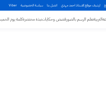
ع
ارشيف موقع الاستاذ احمد مهدي
اتصل بنا
سياسة الخصوصية
Viber
عه
التربية
تعلم الرسم بالصور
قصص وحكايات
نبذة مختصرة
كلمة يوم الخم