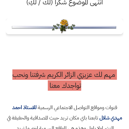
انتهى الموضوع شكرا (لك / لكِ)
مهم لك عزيزي الزائر الكريم شرفتنا ونحب
تواجدك معنا
قنوات ومواقع التواصل الاجتماعي الرسمية
للاستاذ احمد
مهدي شلال
تابعنا باي مكان تريد حيث المصداقية والحقيقة في
النشر اولا باول وهذه هي المواقع الرسمية اختر ما تريد