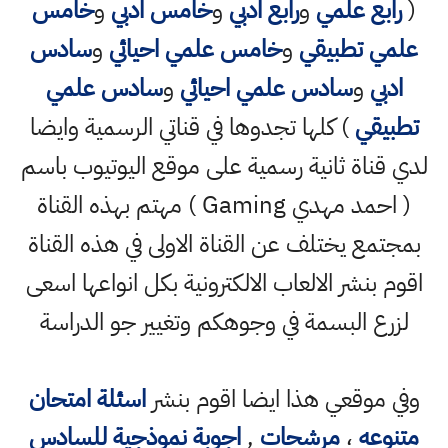
(
رابع علمي
و
رابع ادبي
و
خامس ادبي
و
خامس
علمي تطبيقي
و
خامس علمي احيائي
و
سادس
ادبي
و
سادس علمي احيائي
و
سادس علمي
تطبيقي
) كلها تجدوها في قناتي الرسمية وايضا
لدي قناة ثانية رسمية على موقع اليوتيوب باسم
( احمد مهدي Gaming ) مهتم بهذه القناة
بمجتمع يختلف عن القناة الاولى في هذه القناة
اقوم بنشر الالعاب الالكترونية بكل انواعها اسعى
لزرع البسمة في وجوهكم وتغيير جو الدراسة
وفي موقعي هذا ايضا اقوم بنشر
اسئلة امتحان
متنوعه
،
مرشحات
,
اجوبة نموذجية للسادس