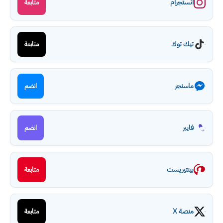
انستجرام
متابعة
تيك توك
متابعة
ماسنجر
انضم
فايبر
انضم
بينتيريست
متابعة
منصة X
متابعة