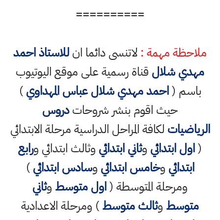
==========
ملاحظة مهمة :
لاتنسى دائما ان
للاستاذ احمد
مهدي شلال
قناة رسمية على موقع اليوتيوب
باسم (
احمد مهدي شلال عباس المهداوي
)
حيث اقوم بنشر شروحات
دروس
الرياضيات
لكافة المراحل الدراسية مرحلة الابتدائي
(
اول ابتدائي
و
ثاني ابتدائي
وثالث ابتدائي و
رابع
ابتدائي
و
خامس ابتدائي
و
سادس ابتدائي
)
ومرحلة المتوسطة (
اول متوسط
و
ثاني
متوسط
و
ثالث متوسط
) ومرحلة الاعدادية