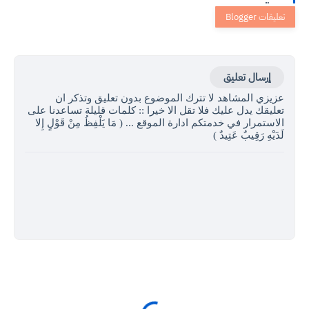
إرسال تعليق
عزيزي المشاهد لا تترك الموضوع بدون تعليق وتذكر ان
تعليقك يدل عليك فلا تقل الا خيرا :: كلمات قليلة تساعدنا على
الاستمرار في خدمتكم ادارة الموقع ... ( مَا يَلْفِظُ مِنْ قَوْلٍ إِلا
لَدَيْهِ رَقِيبٌ عَتِيدٌ )