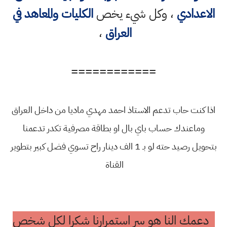
الاعدادي
، وكل شيء يخص
الكليات والمعاهد في
العراق
،
============
اذا كنت حاب تدعم الاستاذ احمد مهدي ماديا من داخل العراق
وماعندك حساب باي بال او بطاقة مصرفية تكدر تدعمنا
بتحويل رصيد حته لو بـ 1 الف دينار راح تسوي فضل كبير بتطوير
القناة
دعمك النا هو سر استمرارنا شكرا لكل شخص