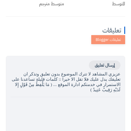
المتوسط
متوسط مترجم
تعليقات
إرسال تعليق
عزيزي المشاهد لا تترك الموضوع بدون تعليق وتذكر ان
تعليقك يدل عليك فلا تقل الا خيرا :: كلمات قليلة تساعدنا على
الاستمرار في خدمتكم ادارة الموقع ... ( مَا يَلْفِظُ مِنْ قَوْلٍ إِلا
لَدَيْهِ رَقِيبٌ عَتِيدٌ )