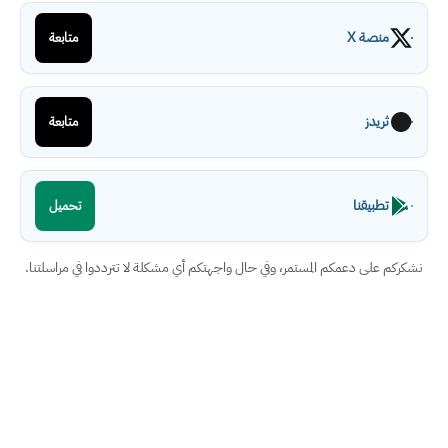
منصة X
متابعة
ثريدز
متابعة
تطبيقنا
تحميل
نشكركم على دعمكم المستمر، وفي حال واجهتكم أي مشكلة لا تترددوا في مراسلتنا.