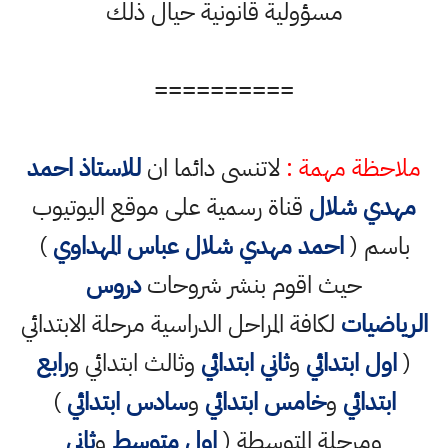
مسؤولية قانونية حيال ذلك
==========
ملاحظة مهمة :
لاتنسى دائما ان
للاستاذ احمد
مهدي شلال
قناة رسمية على موقع اليوتيوب
باسم (
احمد مهدي شلال عباس المهداوي
)
حيث اقوم بنشر شروحات
دروس
الرياضيات
لكافة المراحل الدراسية مرحلة الابتدائي
(
اول ابتدائي
و
ثاني ابتدائي
وثالث ابتدائي و
رابع
ابتدائي
و
خامس ابتدائي
و
سادس ابتدائي
)
ومرحلة المتوسطة (
اول متوسط
و
ثاني