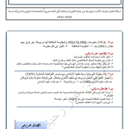
اسئلة اختبار لصف الثالث متوسط من مادة الفيزياء شامله لكل الماده تمهيداً للامتحانات الوزاريه النهائيه لسنة
2020-2021