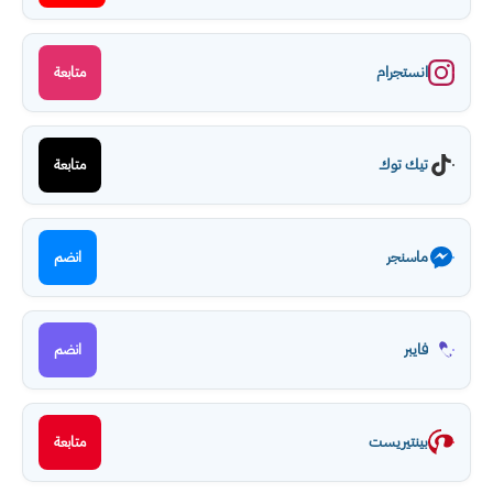
انستجرام
متابعة
تيك توك
متابعة
ماسنجر
انضم
فايبر
انضم
بينتيريست
متابعة