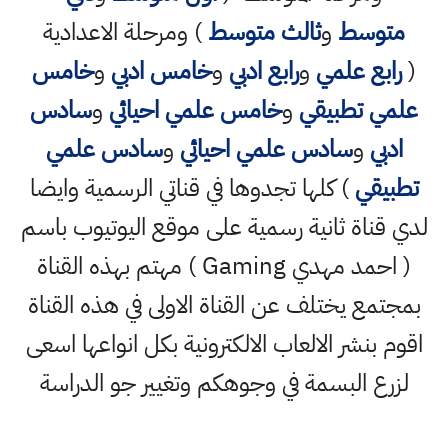
متوسط
و
ثالث متوسط
) ومرحلة الاعدادية
(
رابع علمي
و
رابع ادبي
و
خامس ادبي
و
خامس
علمي تطبيقي
و
خامس علمي احيائي
و
سادس
ادبي
و
سادس علمي احيائي
و
سادس علمي
تطبيقي
) كلها تجدوها في قناتي الرسمية وايضا
لدي قناة ثانية رسمية على موقع اليوتيوب باسم
( احمد مهدي Gaming ) مهتم بهذه القناة
بمجتمع يختلف عن القناة الاولى في هذه القناة
اقوم بنشر الالعاب الالكترونية بكل انواعها اسعى
لزرع البسمة في وجوهكم وتغيير جو الدراسة