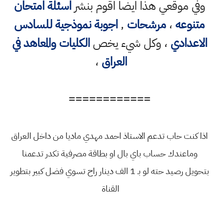
وفي موقعي هذا ايضا اقوم بنشر
اسئلة امتحان
متنوعه
،
مرشحات
,
اجوبة نموذجية للسادس
الاعدادي
، وكل شيء يخص
الكليات والمعاهد في
العراق
،
============
اذا كنت حاب تدعم الاستاذ احمد مهدي ماديا من داخل العراق
وماعندك حساب باي بال او بطاقة مصرفية تكدر تدعمنا
بتحويل رصيد حته لو بـ 1 الف دينار راح تسوي فضل كبير بتطوير
القناة