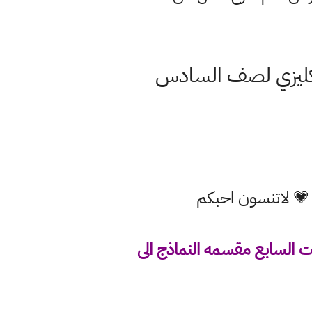
انكليزي لصف السادس
 💗 لاتنسون احبكم
ت السابع مقسمه النماذج الى