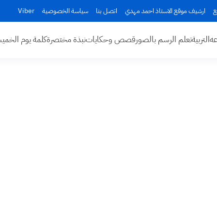
ع
ارشيف موقع الاستاذ احمد مهدي
اتصل بنا
سياسة الخصوصية
Viber
عه
التربية
تعلم الرسم بالصور
قصص وحكايات
نبذة مختصرة
كلمة يوم الخم