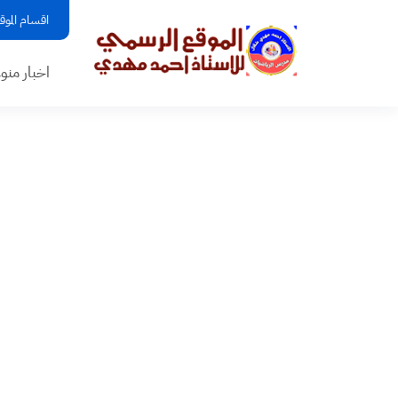
اقسام الموق
اخبار منو