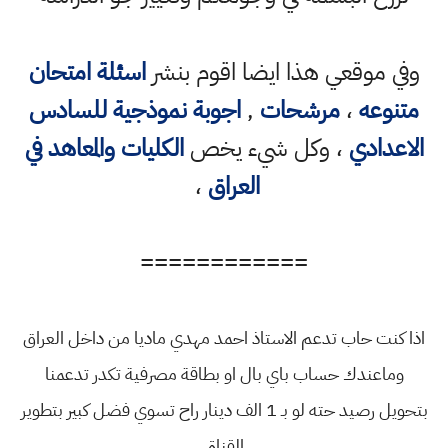
وفي موقعي هذا ايضا اقوم بنشر
اسئلة امتحان
متنوعه
،
مرشحات
,
اجوبة نموذجية للسادس
الاعدادي
، وكل شيء يخص
الكليات والمعاهد في
العراق
،
============
اذا كنت حاب تدعم الاستاذ احمد مهدي ماديا من داخل العراق
وماعندك حساب باي بال او بطاقة مصرفية تكدر تدعمنا
بتحويل رصيد حته لو بـ 1 الف دينار راح تسوي فضل كبير بتطوير
القناة