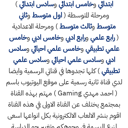
ابتدائي
و
خامس ابتدائي
و
سادس ابتدائي
)
ومرحلة المتوسطة (
اول متوسط
و
ثاني
متوسط
و
ثالث متوسط
) ومرحلة الاعدادية
(
رابع علمي
و
رابع ادبي
و
خامس ادبي
و
خامس
علمي تطبيقي
و
خامس علمي احيائي
و
سادس
ادبي
و
سادس علمي احيائي
و
سادس علمي
تطبيقي
) كلها تجدوها في قناتي الرسمية وايضا
لدي قناة ثانية رسمية على موقع اليوتيوب باسم
( احمد مهدي Gaming ) مهتم بهذه القناة
بمجتمع يختلف عن القناة الاولى في هذه القناة
اقوم بنشر الالعاب الالكترونية بكل انواعها اسعى
لزرع البسمة في وجوهكم وتغيير جو الدراسة