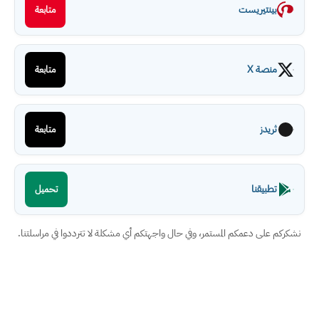
بينتيريست
متابعة
منصة X
متابعة
ثريدز
متابعة
تطبيقنا
تحميل
نشكركم على دعمكم المستمر، وفي حال واجهتكم أي مشكلة لا تترددوا في مراسلتنا.