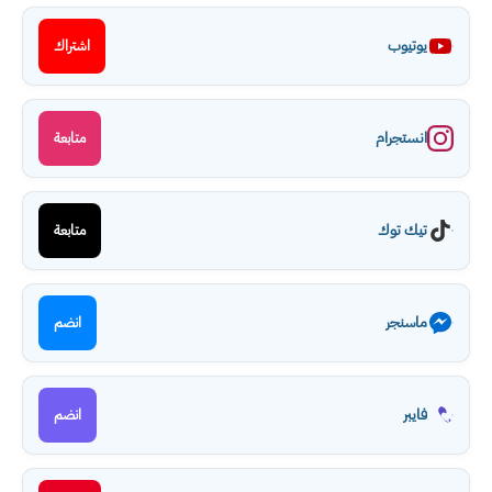
يوتيوب
اشتراك
انستجرام
متابعة
تيك توك
متابعة
ماسنجر
انضم
فايبر
انضم