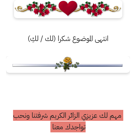
انتهى الموضوع شكرا (لك / لكِ)
مهم لك عزيزي الزائر الكريم شرفتنا ونحب
تواجدك معنا