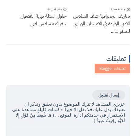
منذ 4 سنة
منذ 4 سنة
تعاريف الجغرافية صف السادس
حلول اسئلة نهاية الفصول
الادبي الواردة في الامتحان الوزاري
جغرافية سادس ادبي
للسنوات...
تعليقات
إرسال تعليق
عزيزي المشاهد لا تترك الموضوع بدون تعليق وتذكر ان
تعليقك يدل عليك فلا تقل الا خيرا :: كلمات قليلة تساعدنا على
الاستمرار في خدمتكم ادارة الموقع ... ( مَا يَلْفِظُ مِنْ قَوْلٍ إِلا
لَدَيْهِ رَقِيبٌ عَتِيدٌ )