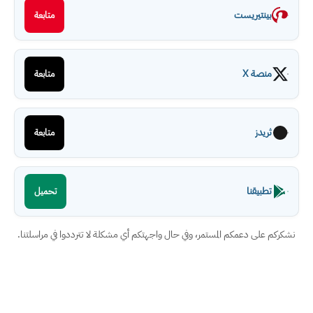
بينتيريست
متابعة
منصة X
متابعة
ثريدز
متابعة
تطبيقنا
تحميل
نشكركم على دعمكم المستمر، وفي حال واجهتكم أي مشكلة لا تترددوا في مراسلتنا.