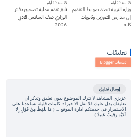
منذ 29 أيام
منذ 19 أيام
وزارة التربية تحدد ضوابط التقديم
تابع تقدم عملية تصحيح دفاتر
إلى مدارس المتميزين وثانويات
الوزاري صف السادس الادبي
كلية...
2026...
تعليقات
إرسال تعليق
عزيزي المشاهد لا تترك الموضوع بدون تعليق وتذكر ان
تعليقك يدل عليك فلا تقل الا خيرا :: كلمات قليلة تساعدنا على
الاستمرار في خدمتكم ادارة الموقع ... ( مَا يَلْفِظُ مِنْ قَوْلٍ إِلا
لَدَيْهِ رَقِيبٌ عَتِيدٌ )