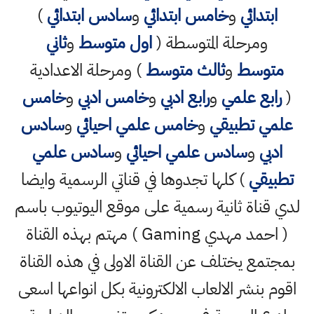
ابتدائي
و
خامس ابتدائي
و
سادس ابتدائي
)
ومرحلة المتوسطة (
اول متوسط
و
ثاني
متوسط
و
ثالث متوسط
) ومرحلة الاعدادية
(
رابع علمي
و
رابع ادبي
و
خامس ادبي
و
خامس
علمي تطبيقي
و
خامس علمي احيائي
و
سادس
ادبي
و
سادس علمي احيائي
و
سادس علمي
تطبيقي
) كلها تجدوها في قناتي الرسمية وايضا
لدي قناة ثانية رسمية على موقع اليوتيوب باسم
( احمد مهدي Gaming ) مهتم بهذه القناة
بمجتمع يختلف عن القناة الاولى في هذه القناة
اقوم بنشر الالعاب الالكترونية بكل انواعها اسعى