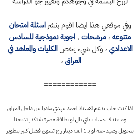
لزرع البسمة في وجوهكم وتغيير جو الدراسة
وفي موقعي هذا ايضا اقوم بنشر
اسئلة امتحان
متنوعه
،
مرشحات
,
اجوبة نموذجية للسادس
الاعدادي
، وكل شيء يخص
الكليات والمعاهد في
العراق
،
============
اذا كنت حاب تدعم الاستاذ احمد مهدي ماديا من داخل العراق
وماعندك حساب باي بال او بطاقة مصرفية تكدر تدعمنا
بتحويل رصيد حته لو بـ 1 الف دينار راح تسوي فضل كبير بتطوير