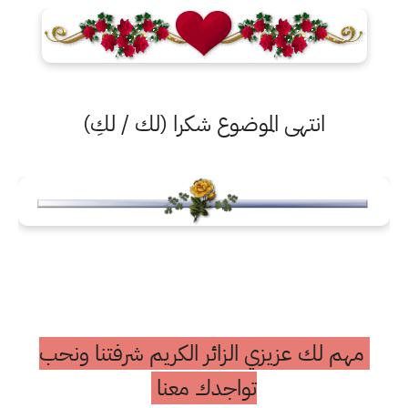
انتهى الموضوع شكرا (لك / لكِ)
مهم لك عزيزي الزائر الكريم شرفتنا ونحب
تواجدك معنا