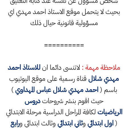
شخص مسؤول عن نفسه عند كتابة التعليق
بحيث لا يتحمل موقع الاستاذ احمد مهدي اي
مسؤولية قانونية حيال ذلك
==========
ملاحظة مهمة :
لاتنسى دائما ان
للاستاذ احمد
مهدي شلال
قناة رسمية على موقع اليوتيوب
باسم (
احمد مهدي شلال عباس المهداوي
)
حيث اقوم بنشر شروحات
دروس
الرياضيات
لكافة المراحل الدراسية مرحلة الابتدائي
(
اول ابتدائي
و
ثاني ابتدائي
وثالث ابتدائي و
رابع