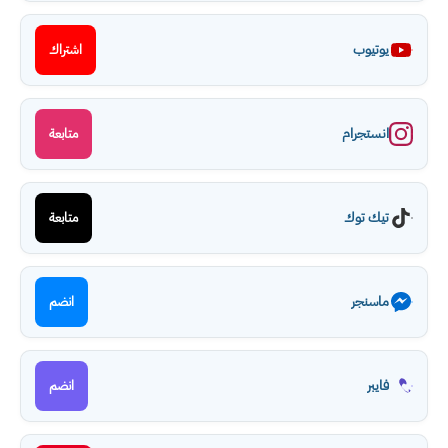
يوتيوب
اشتراك
انستجرام
متابعة
تيك توك
متابعة
ماسنجر
انضم
فايبر
انضم